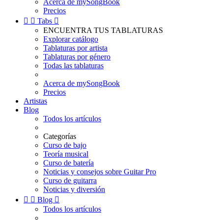
Acerca de mySongBook
Precios


Tabs

ENCUENTRA TUS TABLATURAS
Explorar catálogo
Tablaturas por artista
Tablaturas por género
Todas las tablaturas
Acerca de mySongBook
Precios
Artistas
Blog
Todos los artículos
Categorías
Curso de bajo
Teoría musical
Curso de batería
Noticias y consejos sobre Guitar Pro
Curso de guitarra
Noticias y diversión


Blog

Todos los artículos