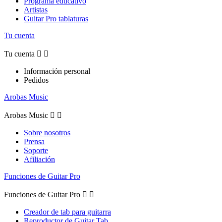
Programa educativo
Artistas
Guitar Pro tablaturas
Tu cuenta
Tu cuenta


Información personal
Pedidos
Arobas Music
Arobas Music


Sobre nosotros
Prensa
Soporte
Afiliación
Funciones de Guitar Pro
Funciones de Guitar Pro


Creador de tab para guitarra
Reproductor de Guitar Tab