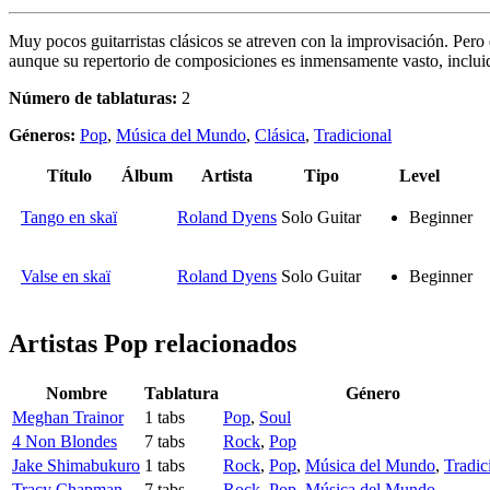
Muy pocos guitarristas clásicos se atreven con la improvisación. Pero
aunque su repertorio de composiciones es inmensamente vasto, incluid
Número de tablaturas:
2
Géneros:
Pop
,
Música del Mundo
,
Clásica
,
Tradicional
Título
Álbum
Artista
Tipo
Level
Tango en skaï
Roland Dyens
Solo Guitar
Beginner
Valse en skaï
Roland Dyens
Solo Guitar
Beginner
Artistas Pop
relacionados
Nombre
Tablatura
Género
Meghan Trainor
1 tabs
Pop
,
Soul
4 Non Blondes
7 tabs
Rock
,
Pop
Jake Shimabukuro
1 tabs
Rock
,
Pop
,
Música del Mundo
,
Tradic
Tracy Chapman
7 tabs
Rock
,
Pop
,
Música del Mundo