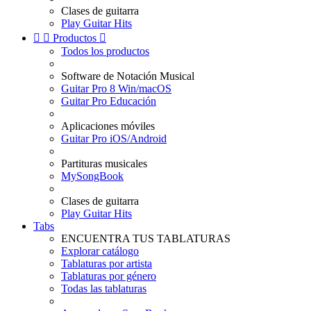
Clases de guitarra
Play Guitar Hits


Productos

Todos los productos
Software de Notación Musical
Guitar Pro 8 Win/macOS
Guitar Pro Educación
Aplicaciones móviles
Guitar Pro iOS/Android
Partituras musicales
MySongBook
Clases de guitarra
Play Guitar Hits
Tabs
ENCUENTRA TUS TABLATURAS
Explorar catálogo
Tablaturas por artista
Tablaturas por género
Todas las tablaturas