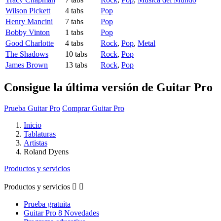
Wilson Pickett
4 tabs
Pop
Henry Mancini
7 tabs
Pop
Bobby Vinton
1 tabs
Pop
Good Charlotte
4 tabs
Rock
,
Pop
,
Metal
The Shadows
10 tabs
Rock
,
Pop
James Brown
13 tabs
Rock
,
Pop
Consigue la última versión de Guitar Pro
Prueba Guitar Pro
Comprar Guitar Pro
Inicio
Tablaturas
Artistas
Roland Dyens
Productos y servicios
Productos y servicios


Prueba gratuita
Guitar Pro 8 Novedades