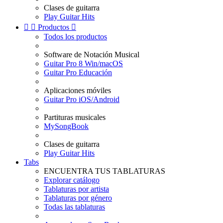
Clases de guitarra
Play Guitar Hits


Productos

Todos los productos
Software de Notación Musical
Guitar Pro 8 Win/macOS
Guitar Pro Educación
Aplicaciones móviles
Guitar Pro iOS/Android
Partituras musicales
MySongBook
Clases de guitarra
Play Guitar Hits
Tabs
ENCUENTRA TUS TABLATURAS
Explorar catálogo
Tablaturas por artista
Tablaturas por género
Todas las tablaturas