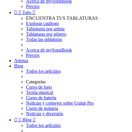
Acerca de mySongBook
Precios


Tabs

ENCUENTRA TUS TABLATURAS
Explorar catálogo
Tablaturas por artista
Tablaturas por género
Todas las tablaturas
Acerca de mySongBook
Precios
Artistas
Blog
Todos los artículos
Categorías
Curso de bajo
Teoría musical
Curso de batería
Noticias y consejos sobre Guitar Pro
Curso de guitarra
Noticias y diversión


Blog

Todos los artículos