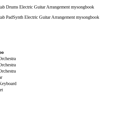
po
Orchestra
Orchestra
Orchestra
ar
 Keyboard
et