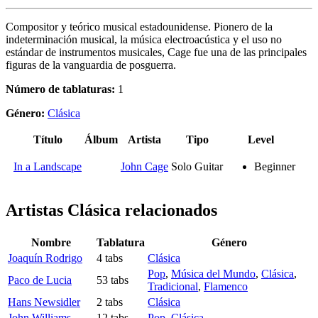
Compositor y teórico musical estadounidense. Pionero de la
indeterminación musical, la música electroacústica y el uso no
estándar de instrumentos musicales, Cage fue una de las principales
figuras de la vanguardia de posguerra.
Número de tablaturas:
1
Género:
Clásica
Título
Álbum
Artista
Tipo
Level
In a Landscape
John Cage
Solo Guitar
Beginner
Artistas Clásica
relacionados
Nombre
Tablatura
Género
Joaquín Rodrigo
4 tabs
Clásica
Pop
,
Música del Mundo
,
Clásica
,
Paco de Lucia
53 tabs
Tradicional
,
Flamenco
Hans Newsidler
2 tabs
Clásica
John Williams
12 tabs
Pop
,
Clásica