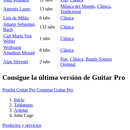
Música del Mundo
,
Clásica
,
Antonio Lauro
13 tabs
Tradicional
Luis de Milán
6 tabs
Clásica
Johann Sebastian
132 tabs
Clásica
Bach
Carl Maria Von
1 tabs
Clásica
Weber
Wolfgang
8 tabs
Clásica
Amadeus Mozart
Pop
,
Clásica
,
Banda Sonora
Alan Silvestri
2 tabs
Original
Consigue la última versión de Guitar Pro
Prueba Guitar Pro
Comprar Guitar Pro
Inicio
Tablaturas
Artistas
John Cage
Productos y servicios