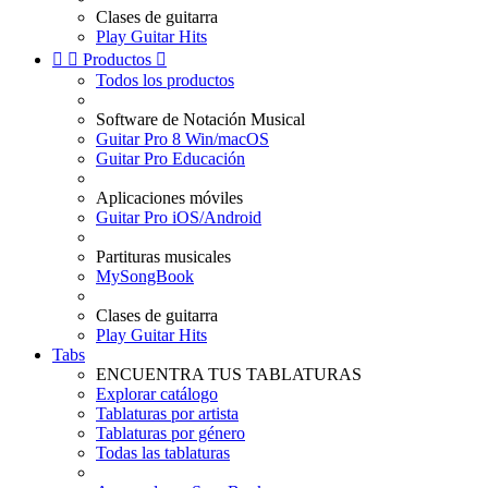
Clases de guitarra
Play Guitar Hits


Productos

Todos los productos
Software de Notación Musical
Guitar Pro 8 Win/macOS
Guitar Pro Educación
Aplicaciones móviles
Guitar Pro iOS/Android
Partituras musicales
MySongBook
Clases de guitarra
Play Guitar Hits
Tabs
ENCUENTRA TUS TABLATURAS
Explorar catálogo
Tablaturas por artista
Tablaturas por género
Todas las tablaturas