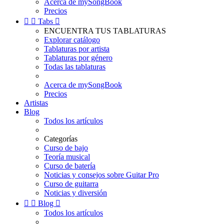
Acerca de mySongBook
Precios


Tabs

ENCUENTRA TUS TABLATURAS
Explorar catálogo
Tablaturas por artista
Tablaturas por género
Todas las tablaturas
Acerca de mySongBook
Precios
Artistas
Blog
Todos los artículos
Categorías
Curso de bajo
Teoría musical
Curso de batería
Noticias y consejos sobre Guitar Pro
Curso de guitarra
Noticias y diversión


Blog

Todos los artículos