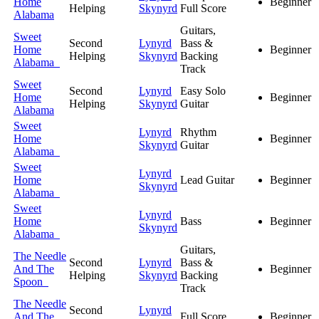
Home
Beginner
Helping
Skynyrd
Full Score
Alabama
Guitars,
Sweet
Second
Lynyrd
Bass &
Home
Beginner
Helping
Skynyrd
Backing
Alabama
Track
Sweet
Second
Lynyrd
Easy Solo
Home
Beginner
Helping
Skynyrd
Guitar
Alabama
Sweet
Lynyrd
Rhythm
Home
Beginner
Skynyrd
Guitar
Alabama
Sweet
Lynyrd
Home
Lead Guitar
Beginner
Skynyrd
Alabama
Sweet
Lynyrd
Home
Bass
Beginner
Skynyrd
Alabama
Guitars,
The Needle
Second
Lynyrd
Bass &
And The
Beginner
Helping
Skynyrd
Backing
Spoon
Track
The Needle
Second
Lynyrd
And The
Full Score
Beginner