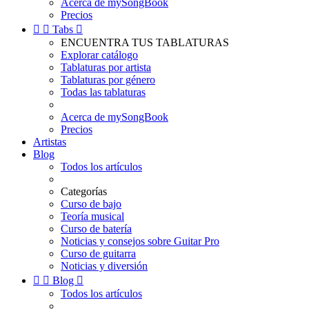
Acerca de mySongBook
Precios


Tabs

ENCUENTRA TUS TABLATURAS
Explorar catálogo
Tablaturas por artista
Tablaturas por género
Todas las tablaturas
Acerca de mySongBook
Precios
Artistas
Blog
Todos los artículos
Categorías
Curso de bajo
Teoría musical
Curso de batería
Noticias y consejos sobre Guitar Pro
Curso de guitarra
Noticias y diversión


Blog

Todos los artículos