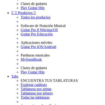
Clases de guitarra
Play Guitar Hits


Productos

Todos los productos
Software de Notación Musical
Guitar Pro 8 Win/macOS
Guitar Pro Educación
Aplicaciones móviles
Guitar Pro iOS/Android
Partituras musicales
MySongBook
Clases de guitarra
Play Guitar Hits
Tabs
ENCUENTRA TUS TABLATURAS
Explorar catálogo
Tablaturas por artista
Tablaturas por género
Todas las tablaturas