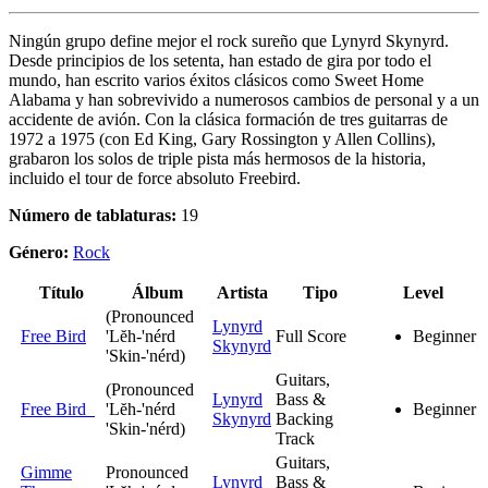
Ningún grupo define mejor el rock sureño que Lynyrd Skynyrd.
Desde principios de los setenta, han estado de gira por todo el
mundo, han escrito varios éxitos clásicos como Sweet Home
Alabama y han sobrevivido a numerosos cambios de personal y a un
accidente de avión. Con la clásica formación de tres guitarras de
1972 a 1975 (con Ed King, Gary Rossington y Allen Collins),
grabaron los solos de triple pista más hermosos de la historia,
incluido el tour de force absoluto Freebird.
Número de tablaturas:
19
Género:
Rock
Título
Álbum
Artista
Tipo
Level
(Pronounced
Lynyrd
Free Bird
'Lĕh-'nérd
Full Score
Beginner
Skynyrd
'Skin-'nérd)
Guitars,
(Pronounced
Lynyrd
Bass &
Free Bird
'Lĕh-'nérd
Beginner
Skynyrd
Backing
'Skin-'nérd)
Track
Guitars,
Gimme
Pronounced
Lynyrd
Bass &