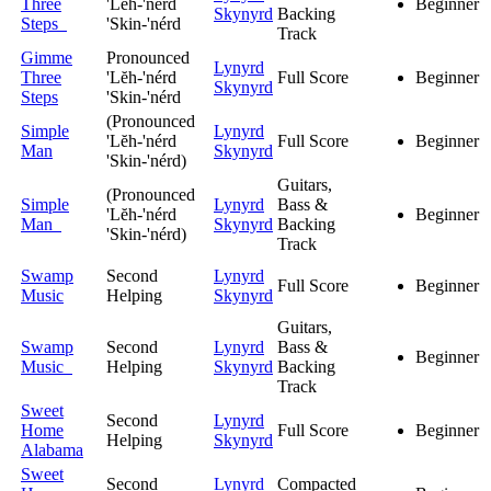
Three
'Lĕh-'nérd
Beginner
Skynyrd
Backing
Steps
'Skin-'nérd
Track
Gimme
Pronounced
Lynyrd
Three
'Lĕh-'nérd
Full Score
Beginner
Skynyrd
Steps
'Skin-'nérd
(Pronounced
Simple
Lynyrd
'Lĕh-'nérd
Full Score
Beginner
Man
Skynyrd
'Skin-'nérd)
Guitars,
(Pronounced
Simple
Lynyrd
Bass &
'Lĕh-'nérd
Beginner
Man
Skynyrd
Backing
'Skin-'nérd)
Track
Swamp
Second
Lynyrd
Full Score
Beginner
Music
Helping
Skynyrd
Guitars,
Swamp
Second
Lynyrd
Bass &
Beginner
Music
Helping
Skynyrd
Backing
Track
Sweet
Second
Lynyrd
Home
Full Score
Beginner
Helping
Skynyrd
Alabama
Sweet
Second
Lynyrd
Compacted