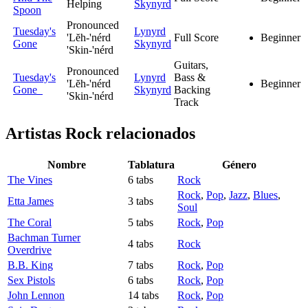
Helping
Skynyrd
Spoon
Pronounced
Tuesday's
Lynyrd
'Lĕh-'nérd
Full Score
Beginner
Gone
Skynyrd
'Skin-'nérd
Guitars,
Pronounced
Tuesday's
Lynyrd
Bass &
'Lĕh-'nérd
Beginner
Gone
Skynyrd
Backing
'Skin-'nérd
Track
Artistas Rock
relacionados
Nombre
Tablatura
Género
The Vines
6 tabs
Rock
Rock
,
Pop
,
Jazz
,
Blues
,
Etta James
3 tabs
Soul
The Coral
5 tabs
Rock
,
Pop
Bachman Turner
4 tabs
Rock
Overdrive
B.B. King
7 tabs
Rock
,
Pop
Sex Pistols
6 tabs
Rock
,
Pop
John Lennon
14 tabs
Rock
,
Pop