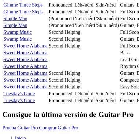
Gimme Three Steps
Pronounced 'Lĕh-'nérd 'Skin-'nérd
Guitars,
Gimme Three Steps
Pronounced 'Lĕh-'nérd 'Skin-'nérd
Full Scor
Simple Man
(Pronounced 'Lĕh-'nérd 'Skin-'nérd)
Full Scor
Simple Man
(Pronounced 'Lĕh-'nérd 'Skin-'nérd)
Guitars,
Swamp Music
Second Helping
Full Scor
Swamp Music
Second Helping
Guitars,
Sweet Home Alabama
Second Helping
Full Scor
Sweet Home Alabama
Bass
Sweet Home Alabama
Lead Gui
Sweet Home Alabama
Rhythm G
Sweet Home Alabama
Second Helping
Guitars,
Sweet Home Alabama
Second Helping
Compacte
Sweet Home Alabama
Second Helping
Easy Solo
Tuesday's Gone
Pronounced 'Lĕh-'nérd 'Skin-'nérd
Full Scor
Tuesday's Gone
Pronounced 'Lĕh-'nérd 'Skin-'nérd
Guitars,
Consigue la última versión de Guitar Pro
Prueba Guitar Pro
Comprar Guitar Pro
Inicio