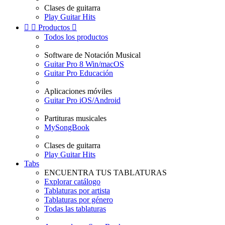
Clases de guitarra
Play Guitar Hits


Productos

Todos los productos
Software de Notación Musical
Guitar Pro 8 Win/macOS
Guitar Pro Educación
Aplicaciones móviles
Guitar Pro iOS/Android
Partituras musicales
MySongBook
Clases de guitarra
Play Guitar Hits
Tabs
ENCUENTRA TUS TABLATURAS
Explorar catálogo
Tablaturas por artista
Tablaturas por género
Todas las tablaturas