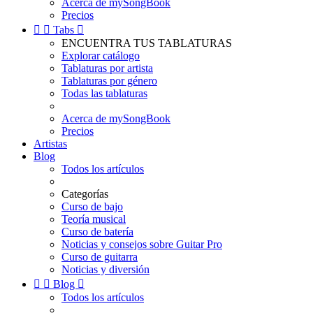
Acerca de mySongBook
Precios


Tabs

ENCUENTRA TUS TABLATURAS
Explorar catálogo
Tablaturas por artista
Tablaturas por género
Todas las tablaturas
Acerca de mySongBook
Precios
Artistas
Blog
Todos los artículos
Categorías
Curso de bajo
Teoría musical
Curso de batería
Noticias y consejos sobre Guitar Pro
Curso de guitarra
Noticias y diversión


Blog

Todos los artículos