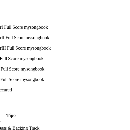
Secured
Tipo
e
 Bass & Backing Track