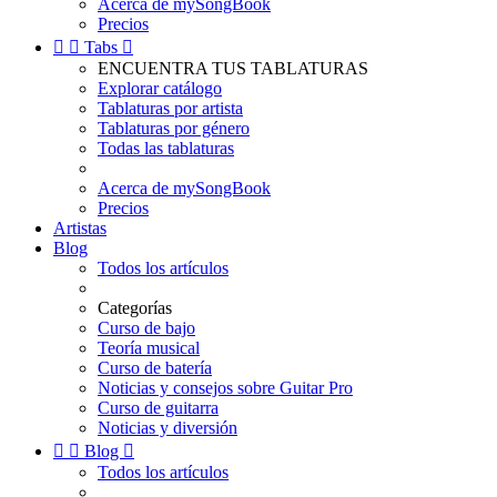
Acerca de mySongBook
Precios


Tabs

ENCUENTRA TUS TABLATURAS
Explorar catálogo
Tablaturas por artista
Tablaturas por género
Todas las tablaturas
Acerca de mySongBook
Precios
Artistas
Blog
Todos los artículos
Categorías
Curso de bajo
Teoría musical
Curso de batería
Noticias y consejos sobre Guitar Pro
Curso de guitarra
Noticias y diversión


Blog

Todos los artículos