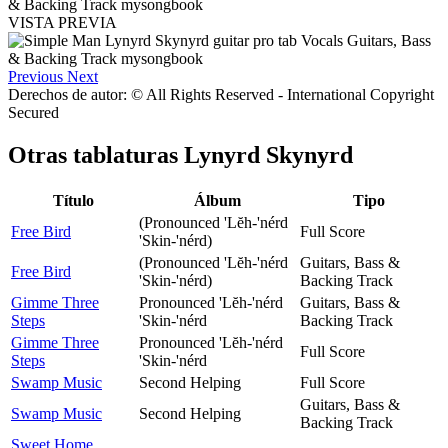
VISTA PREVIA
Previous
Next
Derechos de autor: © All Rights Reserved - International Copyright
Secured
Otras tablaturas
Lynyrd Skynyrd
Título
Álbum
Tipo
(Pronounced 'Lĕh-'nérd
Free Bird
Full Score
'Skin-'nérd)
(Pronounced 'Lĕh-'nérd
Guitars, Bass &
Free Bird
'Skin-'nérd)
Backing Track
Gimme Three
Pronounced 'Lĕh-'nérd
Guitars, Bass &
Steps
'Skin-'nérd
Backing Track
Gimme Three
Pronounced 'Lĕh-'nérd
Full Score
Steps
'Skin-'nérd
Swamp Music
Second Helping
Full Score
Guitars, Bass &
Swamp Music
Second Helping
Backing Track
Sweet Home