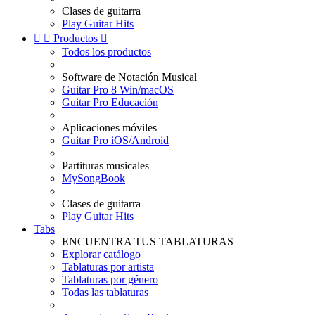
Clases de guitarra
Play Guitar Hits


Productos

Todos los productos
Software de Notación Musical
Guitar Pro 8 Win/macOS
Guitar Pro Educación
Aplicaciones móviles
Guitar Pro iOS/Android
Partituras musicales
MySongBook
Clases de guitarra
Play Guitar Hits
Tabs
ENCUENTRA TUS TABLATURAS
Explorar catálogo
Tablaturas por artista
Tablaturas por género
Todas las tablaturas