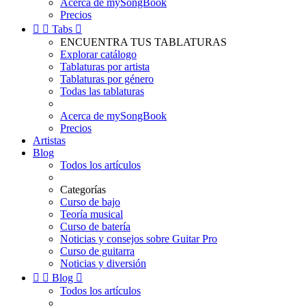
Acerca de mySongBook
Precios


Tabs

ENCUENTRA TUS TABLATURAS
Explorar catálogo
Tablaturas por artista
Tablaturas por género
Todas las tablaturas
Acerca de mySongBook
Precios
Artistas
Blog
Todos los artículos
Categorías
Curso de bajo
Teoría musical
Curso de batería
Noticias y consejos sobre Guitar Pro
Curso de guitarra
Noticias y diversión


Blog

Todos los artículos