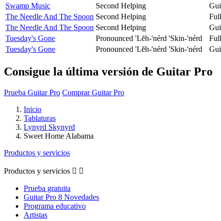
Swamp Music
Second Helping
Gui
The Needle And The Spoon
Second Helping
Ful
The Needle And The Spoon
Second Helping
Gui
Tuesday's Gone
Pronounced 'Lĕh-'nérd 'Skin-'nérd
Ful
Tuesday's Gone
Pronounced 'Lĕh-'nérd 'Skin-'nérd
Gui
Consigue la última versión de Guitar Pro
Prueba Guitar Pro
Comprar Guitar Pro
Inicio
Tablaturas
Lynyrd Skynyrd
Sweet Home Alabama
Productos y servicios
Productos y servicios


Prueba gratuita
Guitar Pro 8 Novedades
Programa educativo
Artistas