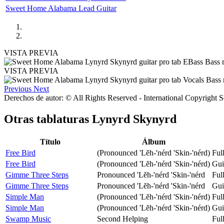
Sweet Home Alabama Lead Guitar
VISTA PREVIA
VISTA PREVIA
Previous
Next
Derechos de autor: © All Rights Reserved - International Copyright 
Otras tablaturas
Lynyrd Skynyrd
Título
Álbum
Free Bird
(Pronounced 'Lĕh-'nérd 'Skin-'nérd)
Ful
Free Bird
(Pronounced 'Lĕh-'nérd 'Skin-'nérd)
Gui
Gimme Three Steps
Pronounced 'Lĕh-'nérd 'Skin-'nérd
Ful
Gimme Three Steps
Pronounced 'Lĕh-'nérd 'Skin-'nérd
Gui
Simple Man
(Pronounced 'Lĕh-'nérd 'Skin-'nérd)
Ful
Simple Man
(Pronounced 'Lĕh-'nérd 'Skin-'nérd)
Gui
Swamp Music
Second Helping
Ful