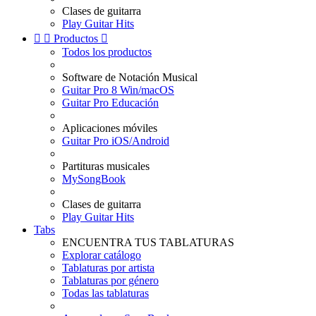
Clases de guitarra
Play Guitar Hits


Productos

Todos los productos
Software de Notación Musical
Guitar Pro 8 Win/macOS
Guitar Pro Educación
Aplicaciones móviles
Guitar Pro iOS/Android
Partituras musicales
MySongBook
Clases de guitarra
Play Guitar Hits
Tabs
ENCUENTRA TUS TABLATURAS
Explorar catálogo
Tablaturas por artista
Tablaturas por género
Todas las tablaturas