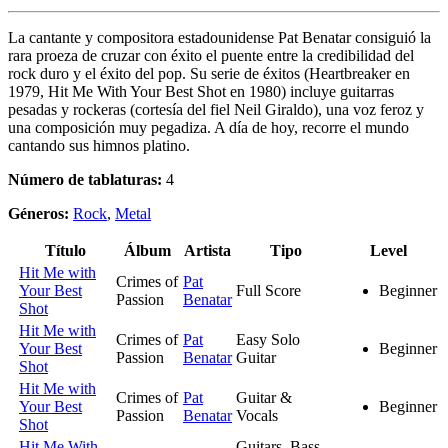
La cantante y compositora estadounidense Pat Benatar consiguió la
rara proeza de cruzar con éxito el puente entre la credibilidad del
rock duro y el éxito del pop. Su serie de éxitos (Heartbreaker en
1979, Hit Me With Your Best Shot en 1980) incluye guitarras
pesadas y rockeras (cortesía del fiel Neil Giraldo), una voz feroz y
una composición muy pegadiza. A día de hoy, recorre el mundo
cantando sus himnos platino.
Número de tablaturas:
4
Géneros:
Rock
,
Metal
Título
Álbum
Artista
Tipo
Level
Hit Me with
Crimes of
Pat
Your Best
Full Score
Beginner
Passion
Benatar
Shot
Hit Me with
Crimes of
Pat
Easy Solo
Your Best
Beginner
Passion
Benatar
Guitar
Shot
Hit Me with
Crimes of
Pat
Guitar &
Your Best
Beginner
Passion
Benatar
Vocals
Shot
Hit Me With
Guitars, Bass