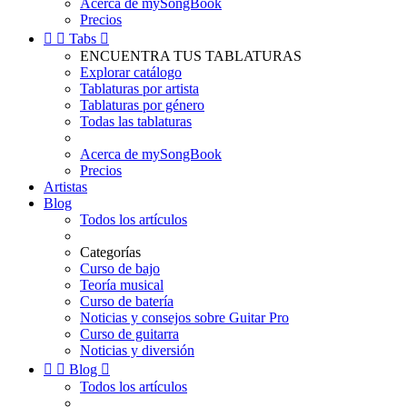
Acerca de mySongBook
Precios


Tabs

ENCUENTRA TUS TABLATURAS
Explorar catálogo
Tablaturas por artista
Tablaturas por género
Todas las tablaturas
Acerca de mySongBook
Precios
Artistas
Blog
Todos los artículos
Categorías
Curso de bajo
Teoría musical
Curso de batería
Noticias y consejos sobre Guitar Pro
Curso de guitarra
Noticias y diversión


Blog

Todos los artículos