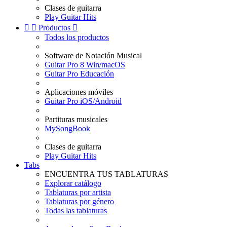
Clases de guitarra
Play Guitar Hits


Productos

Todos los productos
Software de Notación Musical
Guitar Pro 8 Win/macOS
Guitar Pro Educación
Aplicaciones móviles
Guitar Pro iOS/Android
Partituras musicales
MySongBook
Clases de guitarra
Play Guitar Hits
Tabs
ENCUENTRA TUS TABLATURAS
Explorar catálogo
Tablaturas por artista
Tablaturas por género
Todas las tablaturas