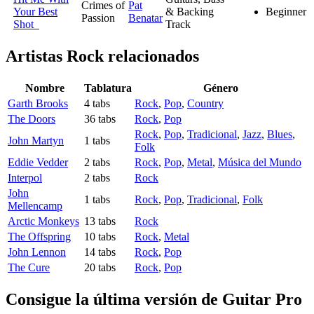
Crimes of
Pat
Your Best
& Backing
Beginner
Passion
Benatar
Shot
Track
Artistas Rock
relacionados
Nombre
Tablatura
Género
Garth Brooks
4 tabs
Rock
,
Pop
,
Country
The Doors
36 tabs
Rock
,
Pop
Rock
,
Pop
,
Tradicional
,
Jazz
,
Blues
,
John Martyn
1 tabs
Folk
Eddie Vedder
2 tabs
Rock
,
Pop
,
Metal
,
Música del Mundo
Interpol
2 tabs
Rock
John
1 tabs
Rock
,
Pop
,
Tradicional
,
Folk
Mellencamp
Arctic Monkeys
13 tabs
Rock
The Offspring
10 tabs
Rock
,
Metal
John Lennon
14 tabs
Rock
,
Pop
The Cure
20 tabs
Rock
,
Pop
Consigue la última versión de Guitar Pro