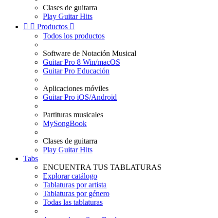
Clases de guitarra
Play Guitar Hits


Productos

Todos los productos
Software de Notación Musical
Guitar Pro 8 Win/macOS
Guitar Pro Educación
Aplicaciones móviles
Guitar Pro iOS/Android
Partituras musicales
MySongBook
Clases de guitarra
Play Guitar Hits
Tabs
ENCUENTRA TUS TABLATURAS
Explorar catálogo
Tablaturas por artista
Tablaturas por género
Todas las tablaturas