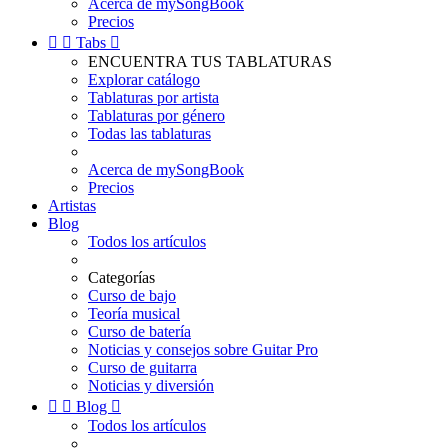
Acerca de mySongBook
Precios


Tabs

ENCUENTRA TUS TABLATURAS
Explorar catálogo
Tablaturas por artista
Tablaturas por género
Todas las tablaturas
Acerca de mySongBook
Precios
Artistas
Blog
Todos los artículos
Categorías
Curso de bajo
Teoría musical
Curso de batería
Noticias y consejos sobre Guitar Pro
Curso de guitarra
Noticias y diversión


Blog

Todos los artículos