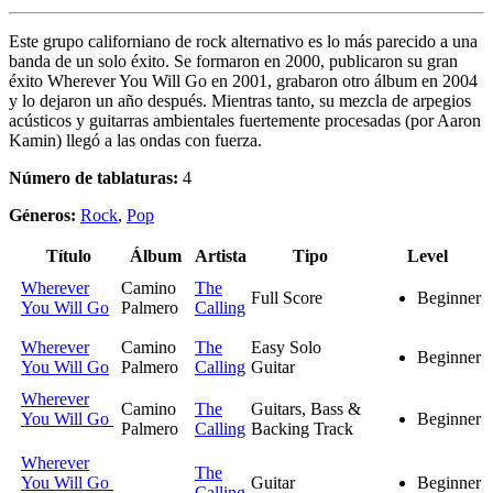
Este grupo californiano de rock alternativo es lo más parecido a una
banda de un solo éxito. Se formaron en 2000, publicaron su gran
éxito Wherever You Will Go en 2001, grabaron otro álbum en 2004
y lo dejaron un año después. Mientras tanto, su mezcla de arpegios
acústicos y guitarras ambientales fuertemente procesadas (por Aaron
Kamin) llegó a las ondas con fuerza.
Número de tablaturas:
4
Géneros:
Rock
,
Pop
Título
Álbum
Artista
Tipo
Level
Wherever
Camino
The
Full Score
Beginner
You Will Go
Palmero
Calling
Wherever
Camino
The
Easy Solo
Beginner
You Will Go
Palmero
Calling
Guitar
Wherever
Camino
The
Guitars, Bass &
You Will Go
Beginner
Palmero
Calling
Backing Track
Wherever
The
You Will Go
Guitar
Beginner
Calling