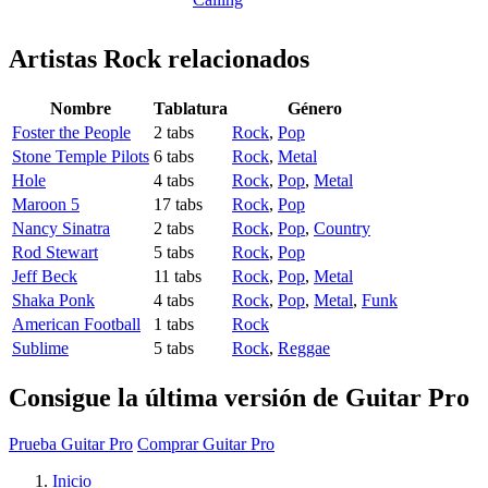
Artistas Rock
relacionados
Nombre
Tablatura
Género
Foster the People
2 tabs
Rock
,
Pop
Stone Temple Pilots
6 tabs
Rock
,
Metal
Hole
4 tabs
Rock
,
Pop
,
Metal
Maroon 5
17 tabs
Rock
,
Pop
Nancy Sinatra
2 tabs
Rock
,
Pop
,
Country
Rod Stewart
5 tabs
Rock
,
Pop
Jeff Beck
11 tabs
Rock
,
Pop
,
Metal
Shaka Ponk
4 tabs
Rock
,
Pop
,
Metal
,
Funk
American Football
1 tabs
Rock
Sublime
5 tabs
Rock
,
Reggae
Consigue la última versión de Guitar Pro
Prueba Guitar Pro
Comprar Guitar Pro
Inicio