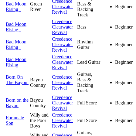
Creedence
Bad Moon
Green
Bass &
Clearwater
Beginner
Rising
River
Backing
Revival
Track
Creedence
Bad Moon
Clearwater
Bass
Beginner
Rising
Revival
Creedence
Bad Moon
Rhythm
Clearwater
Beginner
Rising
Guitar
Revival
Creedence
Bad Moon
Clearwater
Lead Guitar
Beginner
Rising
Revival
Guitars,
Born On
Creedence
Bayou
Bass &
The Bayou
Clearwater
Beginner
Country
Backing
Revival
Track
Creedence
Born on the
Bayou
Clearwater
Full Score
Beginner
Bayou
Country
Revival
Willy and
Creedence
Fortunate
the Poor
Clearwater
Full Score
Beginner
Son
Boys
Revival
Guitars,
Willy and
Creedence