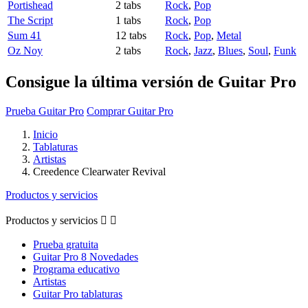
Portishead
2 tabs
Rock
,
Pop
The Script
1 tabs
Rock
,
Pop
Sum 41
12 tabs
Rock
,
Pop
,
Metal
Oz Noy
2 tabs
Rock
,
Jazz
,
Blues
,
Soul
,
Funk
Consigue la última versión de Guitar Pro
Prueba Guitar Pro
Comprar Guitar Pro
Inicio
Tablaturas
Artistas
Creedence Clearwater Revival
Productos y servicios
Productos y servicios


Prueba gratuita
Guitar Pro 8 Novedades
Programa educativo
Artistas
Guitar Pro tablaturas