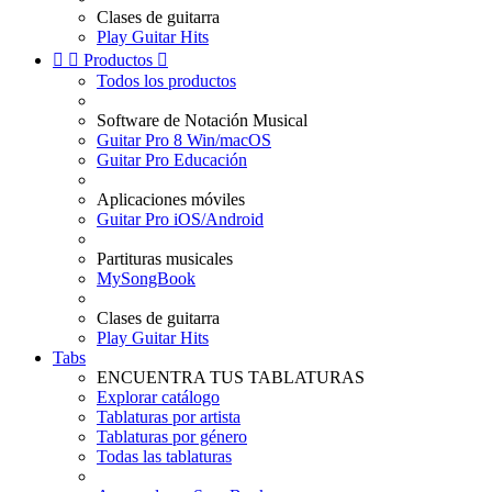
Clases de guitarra
Play Guitar Hits


Productos

Todos los productos
Software de Notación Musical
Guitar Pro 8 Win/macOS
Guitar Pro Educación
Aplicaciones móviles
Guitar Pro iOS/Android
Partituras musicales
MySongBook
Clases de guitarra
Play Guitar Hits
Tabs
ENCUENTRA TUS TABLATURAS
Explorar catálogo
Tablaturas por artista
Tablaturas por género
Todas las tablaturas