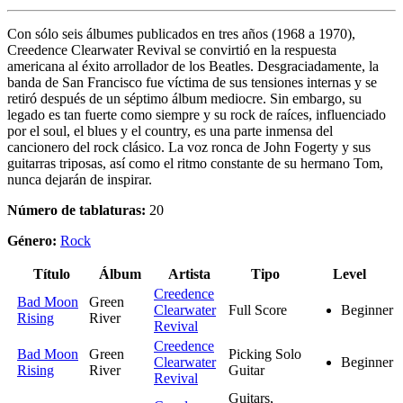
Con sólo seis álbumes publicados en tres años (1968 a 1970),
Creedence Clearwater Revival se convirtió en la respuesta
americana al éxito arrollador de los Beatles. Desgraciadamente, la
banda de San Francisco fue víctima de sus tensiones internas y se
retiró después de un séptimo álbum mediocre. Sin embargo, su
legado es tan fuerte como siempre y su rock de raíces, influenciado
por el soul, el blues y el country, es una parte inmensa del
cancionero del rock clásico. La voz ronca de John Fogerty y sus
guitarras triposas, así como el ritmo constante de su hermano Tom,
nunca dejarán de inspirar.
Número de tablaturas:
20
Género:
Rock
Título
Álbum
Artista
Tipo
Level
Creedence
Bad Moon
Green
Clearwater
Full Score
Beginner
Rising
River
Revival
Creedence
Bad Moon
Green
Picking Solo
Clearwater
Beginner
Rising
River
Guitar
Revival
Guitars,