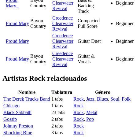
Proud
Bayou
Bass &
Clearwater
Beginner
Mary
Country
Backing
Revival
Track
Creedence
Bayou
Compacted
Proud Mary
Clearwater
Beginner
Country
Full Score
Revival
Creedence
Proud Mary
Clearwater
Guitar Duet
Beginner
Revival
Creedence
Bayou
Guitar &
Proud Mary
Clearwater
Beginner
Country
Vocals
Revival
Artistas Rock
relacionados
Nombre
Tablatura
Género
The Derek Trucks Band
1 tabs
Rock
,
Jazz
,
Blues
,
Soul
,
Folk
Chicago
1 tabs
Rock
Black Sabbath
23 tabs
Rock
,
Metal
Gossip
2 tabs
Rock
,
Pop
Johnny Preston
2 tabs
Rock
Shocking Blue
3 tabs
Rock