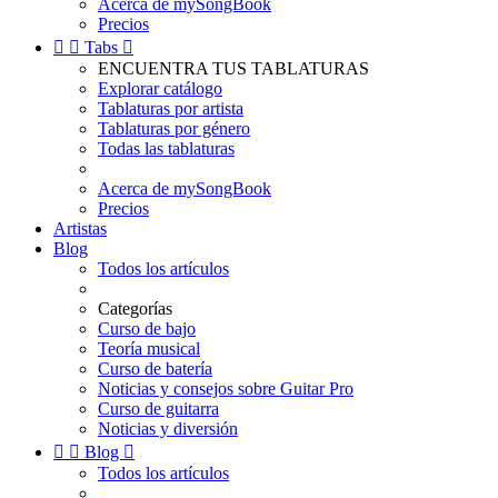
Acerca de mySongBook
Precios


Tabs

ENCUENTRA TUS TABLATURAS
Explorar catálogo
Tablaturas por artista
Tablaturas por género
Todas las tablaturas
Acerca de mySongBook
Precios
Artistas
Blog
Todos los artículos
Categorías
Curso de bajo
Teoría musical
Curso de batería
Noticias y consejos sobre Guitar Pro
Curso de guitarra
Noticias y diversión


Blog

Todos los artículos