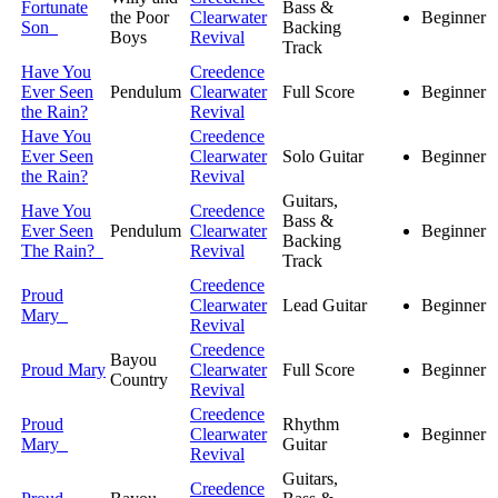
Fortunate
Bass &
the Poor
Clearwater
Beginner
Son
Backing
Boys
Revival
Track
Have You
Creedence
Ever Seen
Pendulum
Clearwater
Full Score
Beginner
the Rain?
Revival
Have You
Creedence
Ever Seen
Clearwater
Solo Guitar
Beginner
the Rain?
Revival
Guitars,
Have You
Creedence
Bass &
Ever Seen
Pendulum
Clearwater
Beginner
Backing
The Rain?
Revival
Track
Creedence
Proud
Clearwater
Lead Guitar
Beginner
Mary
Revival
Creedence
Bayou
Proud Mary
Clearwater
Full Score
Beginner
Country
Revival
Creedence
Proud
Rhythm
Clearwater
Beginner
Mary
Guitar
Revival
Guitars,
Creedence