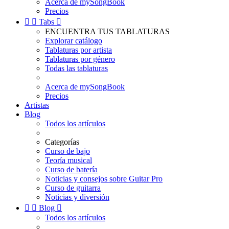
Acerca de mySongBook
Precios


Tabs

ENCUENTRA TUS TABLATURAS
Explorar catálogo
Tablaturas por artista
Tablaturas por género
Todas las tablaturas
Acerca de mySongBook
Precios
Artistas
Blog
Todos los artículos
Categorías
Curso de bajo
Teoría musical
Curso de batería
Noticias y consejos sobre Guitar Pro
Curso de guitarra
Noticias y diversión


Blog

Todos los artículos