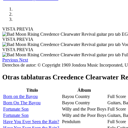
VISTA PREVIA
VISTA PREVIA
VISTA PREVIA
Previous
Next
Derechos de autor: © Copyright 1969 Jondora Music Incorporated,
Otras tablaturas
Creedence Clearwater Re
Título
Álbum
Born on the Bayou
Bayou Country
Full Score
Born On The Bayou
Bayou Country
Guitars, B
Fortunate Son
Willy and the Poor Boys
Full Score
Fortunate Son
Willy and the Poor Boys
Guitars, B
Have You Ever Seen the Rain?
Pendulum
Full Score
Have You Ever Seen the Rain?
Solo Guita