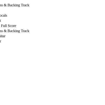
ass & Backing Track
ocals
t
Full Score
ass & Backing Track
itar
r