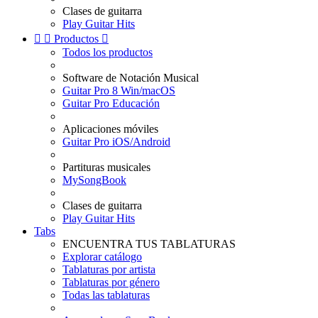
Clases de guitarra
Play Guitar Hits


Productos

Todos los productos
Software de Notación Musical
Guitar Pro 8 Win/macOS
Guitar Pro Educación
Aplicaciones móviles
Guitar Pro iOS/Android
Partituras musicales
MySongBook
Clases de guitarra
Play Guitar Hits
Tabs
ENCUENTRA TUS TABLATURAS
Explorar catálogo
Tablaturas por artista
Tablaturas por género
Todas las tablaturas