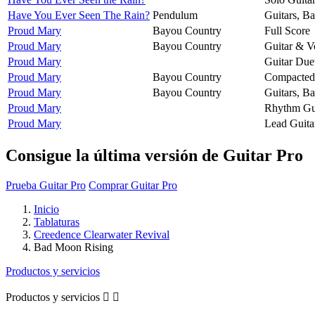
Have You Ever Seen The Rain?
Pendulum
Guitars, B
Proud Mary
Bayou Country
Full Score
Proud Mary
Bayou Country
Guitar & V
Proud Mary
Guitar Due
Proud Mary
Bayou Country
Compacted 
Proud Mary
Bayou Country
Guitars, B
Proud Mary
Rhythm Gu
Proud Mary
Lead Guita
Consigue la última versión de Guitar Pro
Prueba Guitar Pro
Comprar Guitar Pro
Inicio
Tablaturas
Creedence Clearwater Revival
Bad Moon Rising
Productos y servicios
Productos y servicios

