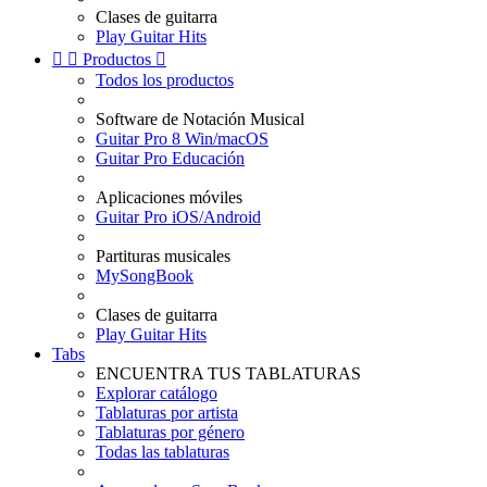
Clases de guitarra
Play Guitar Hits


Productos

Todos los productos
Software de Notación Musical
Guitar Pro 8 Win/macOS
Guitar Pro Educación
Aplicaciones móviles
Guitar Pro iOS/Android
Partituras musicales
MySongBook
Clases de guitarra
Play Guitar Hits
Tabs
ENCUENTRA TUS TABLATURAS
Explorar catálogo
Tablaturas por artista
Tablaturas por género
Todas las tablaturas