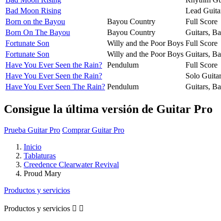
Bad Moon Rising
Lead Guita
Born on the Bayou
Bayou Country
Full Score
Born On The Bayou
Bayou Country
Guitars, B
Fortunate Son
Willy and the Poor Boys
Full Score
Fortunate Son
Willy and the Poor Boys
Guitars, B
Have You Ever Seen the Rain?
Pendulum
Full Score
Have You Ever Seen the Rain?
Solo Guita
Have You Ever Seen The Rain?
Pendulum
Guitars, B
Consigue la última versión de Guitar Pro
Prueba Guitar Pro
Comprar Guitar Pro
Inicio
Tablaturas
Creedence Clearwater Revival
Proud Mary
Productos y servicios
Productos y servicios

