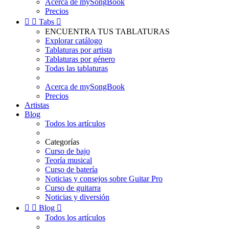
Acerca de mySongBook
Precios


Tabs

ENCUENTRA TUS TABLATURAS
Explorar catálogo
Tablaturas por artista
Tablaturas por género
Todas las tablaturas
Acerca de mySongBook
Precios
Artistas
Blog
Todos los artículos
Categorías
Curso de bajo
Teoría musical
Curso de batería
Noticias y consejos sobre Guitar Pro
Curso de guitarra
Noticias y diversión


Blog

Todos los artículos