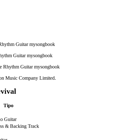
ton Music Company Limited.
vival
Tipo
lo Guitar
ass & Backing Track
itar