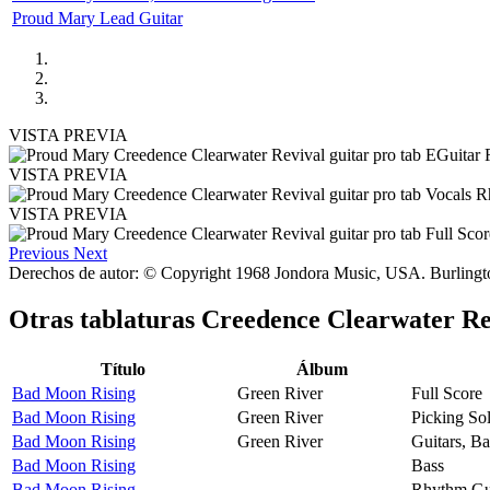
Proud Mary Lead Guitar
VISTA PREVIA
VISTA PREVIA
VISTA PREVIA
Previous
Next
Derechos de autor: © Copyright 1968 Jondora Music, USA. Burling
Otras tablaturas
Creedence Clearwater Re
Título
Álbum
Bad Moon Rising
Green River
Full Score
Bad Moon Rising
Green River
Picking So
Bad Moon Rising
Green River
Guitars, B
Bad Moon Rising
Bass
Bad Moon Rising
Rhythm Gu