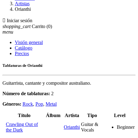
Artistas
Orianthi

Iniciar sesión
shopping_cart
Carrito
(0)
menu
Visión general
Catálogo
Precios
Tablaturas de Orianthi
Guitarrista, cantante y compositor australiano.
Número de tablaturas:
2
Géneros:
Rock
,
Pop
,
Metal
Título
Álbum
Artista
Tipo
Level
Crawling Out of
Guitar &
Orianthi
Beginner
the Dark
Vocals