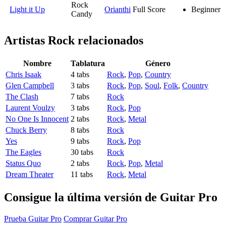
Rock
Light it Up
Orianthi
Full Score
Beginner
Candy
Artistas Rock
relacionados
Nombre
Tablatura
Género
Chris Isaak
4 tabs
Rock
,
Pop
,
Country
Glen Campbell
3 tabs
Rock
,
Pop
,
Soul
,
Folk
,
Country
The Clash
7 tabs
Rock
Laurent Voulzy
3 tabs
Rock
,
Pop
No One Is Innocent
2 tabs
Rock
,
Metal
Chuck Berry
8 tabs
Rock
Yes
9 tabs
Rock
,
Pop
The Eagles
30 tabs
Rock
Status Quo
2 tabs
Rock
,
Pop
,
Metal
Dream Theater
11 tabs
Rock
,
Metal
Consigue la última versión de Guitar Pro
Prueba Guitar Pro
Comprar Guitar Pro