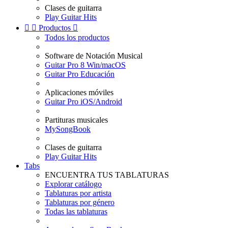
Clases de guitarra
Play Guitar Hits


Productos

Todos los productos
Software de Notación Musical
Guitar Pro 8 Win/macOS
Guitar Pro Educación
Aplicaciones móviles
Guitar Pro iOS/Android
Partituras musicales
MySongBook
Clases de guitarra
Play Guitar Hits
Tabs
ENCUENTRA TUS TABLATURAS
Explorar catálogo
Tablaturas por artista
Tablaturas por género
Todas las tablaturas