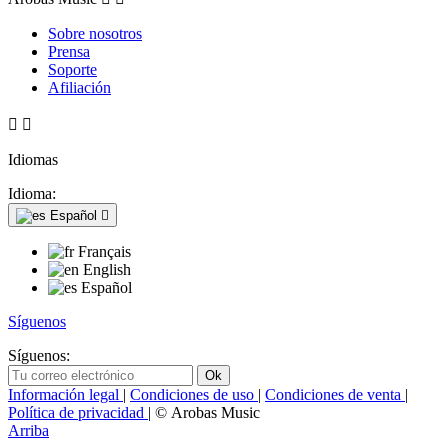
Sobre nosotros
Prensa
Soporte
Afiliación


Idiomas
Idioma:
Español

Français
English
Español
Síguenos
Síguenos:
Información legal
|
Condiciones de uso
|
Condiciones de venta
|
Política de privacidad
| © Arobas Music
Arriba