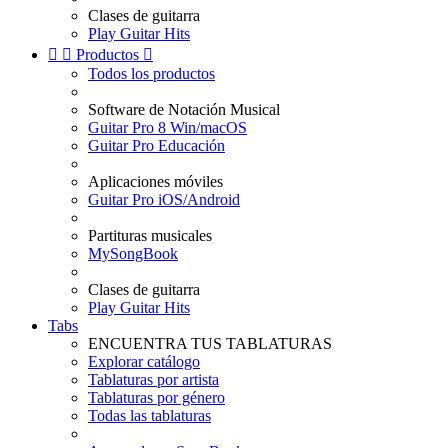
Clases de guitarra
Play Guitar Hits


Productos

Todos los productos
Software de Notación Musical
Guitar Pro 8 Win/macOS
Guitar Pro Educación
Aplicaciones móviles
Guitar Pro iOS/Android
Partituras musicales
MySongBook
Clases de guitarra
Play Guitar Hits
Tabs
ENCUENTRA TUS TABLATURAS
Explorar catálogo
Tablaturas por artista
Tablaturas por género
Todas las tablaturas