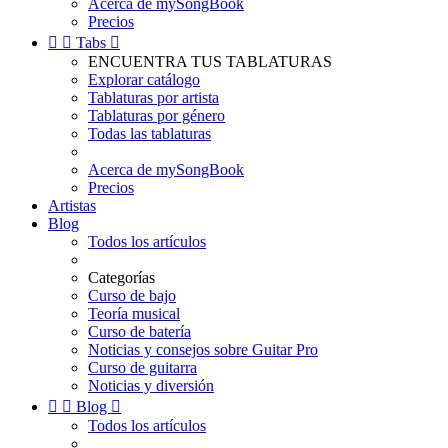
Acerca de mySongBook
Precios


Tabs

ENCUENTRA TUS TABLATURAS
Explorar catálogo
Tablaturas por artista
Tablaturas por género
Todas las tablaturas
Acerca de mySongBook
Precios
Artistas
Blog
Todos los artículos
Categorías
Curso de bajo
Teoría musical
Curso de batería
Noticias y consejos sobre Guitar Pro
Curso de guitarra
Noticias y diversión


Blog

Todos los artículos