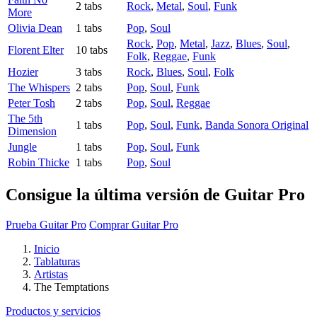
2 tabs
Rock
,
Metal
,
Soul
,
Funk
More
Olivia Dean
1 tabs
Pop
,
Soul
Rock
,
Pop
,
Metal
,
Jazz
,
Blues
,
Soul
,
Florent Elter
10 tabs
Folk
,
Reggae
,
Funk
Hozier
3 tabs
Rock
,
Blues
,
Soul
,
Folk
The Whispers
2 tabs
Pop
,
Soul
,
Funk
Peter Tosh
2 tabs
Pop
,
Soul
,
Reggae
The 5th
1 tabs
Pop
,
Soul
,
Funk
,
Banda Sonora Original
Dimension
Jungle
1 tabs
Pop
,
Soul
,
Funk
Robin Thicke
1 tabs
Pop
,
Soul
Consigue la última versión de Guitar Pro
Prueba Guitar Pro
Comprar Guitar Pro
Inicio
Tablaturas
Artistas
The Temptations
Productos y servicios