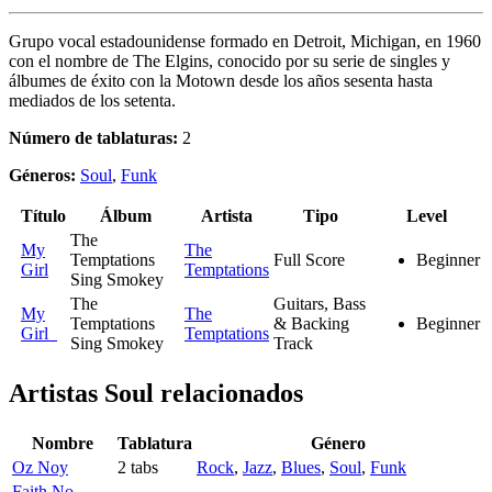
Grupo vocal estadounidense formado en Detroit, Michigan, en 1960
con el nombre de The Elgins, conocido por su serie de singles y
álbumes de éxito con la Motown desde los años sesenta hasta
mediados de los setenta.
Número de tablaturas:
2
Géneros:
Soul
,
Funk
Título
Álbum
Artista
Tipo
Level
The
My
The
Temptations
Full Score
Beginner
Girl
Temptations
Sing Smokey
The
Guitars, Bass
My
The
Temptations
& Backing
Beginner
Girl
Temptations
Sing Smokey
Track
Artistas Soul
relacionados
Nombre
Tablatura
Género
Oz Noy
2 tabs
Rock
,
Jazz
,
Blues
,
Soul
,
Funk
Faith No