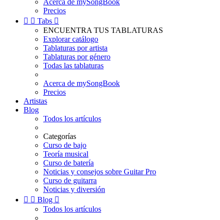
Acerca de mySongBook
Precios


Tabs

ENCUENTRA TUS TABLATURAS
Explorar catálogo
Tablaturas por artista
Tablaturas por género
Todas las tablaturas
Acerca de mySongBook
Precios
Artistas
Blog
Todos los artículos
Categorías
Curso de bajo
Teoría musical
Curso de batería
Noticias y consejos sobre Guitar Pro
Curso de guitarra
Noticias y diversión


Blog

Todos los artículos