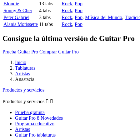
Blondie
13 tabs
Rock
,
Pop
Sonny & Cher
4 tabs
Rock
,
Pop
Peter Gabriel
3 tabs
Rock
,
Pop
,
Música del Mundo
,
Tradici
Alanis Morissette
11 tabs
Rock
,
Pop
Consigue la última versión de Guitar Pro
Prueba Guitar Pro
Comprar Guitar Pro
Inicio
Tablaturas
Artistas
Anastacia
Productos y servicios
Productos y servicios


Prueba gratuita
Guitar Pro 8 Novedades
Programa educativo
Artistas
Guitar Pro tablaturas