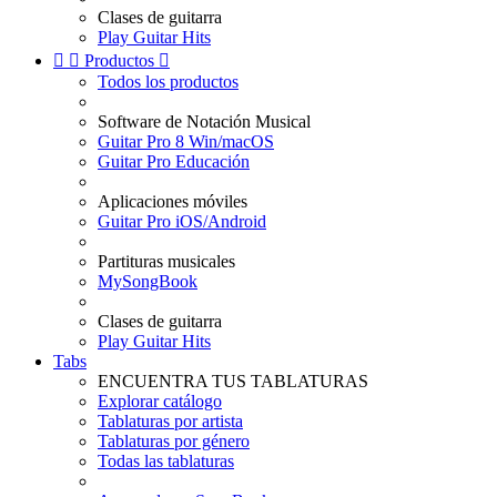
Clases de guitarra
Play Guitar Hits


Productos

Todos los productos
Software de Notación Musical
Guitar Pro 8 Win/macOS
Guitar Pro Educación
Aplicaciones móviles
Guitar Pro iOS/Android
Partituras musicales
MySongBook
Clases de guitarra
Play Guitar Hits
Tabs
ENCUENTRA TUS TABLATURAS
Explorar catálogo
Tablaturas por artista
Tablaturas por género
Todas las tablaturas