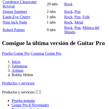
Creedence Clearwater
20 tabs
Rock
Revival
Donna Summer
2 tabs
Rock
,
Pop
Eagle-Eye Cherry
1 tabs
Rock
,
Pop
,
Folk
Nine Inch Nails
1 tabs
Rock
,
Metal
Rock
,
Pop
,
Música del
Robert Palmer
9 tabs
Mundo
Consigue la última versión de Guitar Pro
Prueba Guitar Pro
Comprar Guitar Pro
Inicio
Tablaturas
Artistas
Bobby Helms
Productos y servicios
Productos y servicios


Prueba gratuita
Guitar Pro 8 Novedades