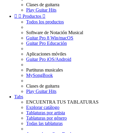
Clases de guitarra
Play Guitar Hits


Productos

Todos los productos
Software de Notación Musical
Guitar Pro 8 Win/macOS
Guitar Pro Educación
Aplicaciones móviles
Guitar Pro iOS/Android
Partituras musicales
MySongBook
Clases de guitarra
Play Guitar Hits
Tabs
ENCUENTRA TUS TABLATURAS
Explorar catálogo
Tablaturas por artista
Tablaturas por género
Todas las tablaturas