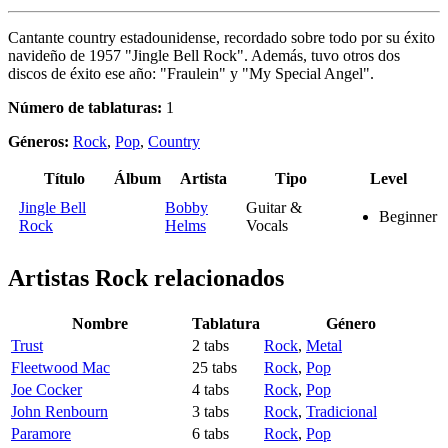
Cantante country estadounidense, recordado sobre todo por su éxito
navideño de 1957 "Jingle Bell Rock". Además, tuvo otros dos
discos de éxito ese año: "Fraulein" y "My Special Angel".
Número de tablaturas:
1
Géneros:
Rock
,
Pop
,
Country
Título
Álbum
Artista
Tipo
Level
Jingle Bell
Bobby
Guitar &
Beginner
Rock
Helms
Vocals
Artistas Rock
relacionados
Nombre
Tablatura
Género
Trust
2 tabs
Rock
,
Metal
Fleetwood Mac
25 tabs
Rock
,
Pop
Joe Cocker
4 tabs
Rock
,
Pop
John Renbourn
3 tabs
Rock
,
Tradicional
Paramore
6 tabs
Rock
,
Pop