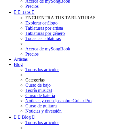
Acerca de mySongBook
Precios


Tabs

ENCUENTRA TUS TABLATURAS
Explorar catálogo
Tablaturas por artista
Tablaturas por género
Todas las tablaturas
Acerca de mySongBook
Precios
Artistas
Blog
Todos los artículos
Categorías
Curso de bajo
Teoría musical
Curso de batería
Noticias y consejos sobre Guitar Pro
Curso de guitarra
Noticias y diversión


Blog

Todos los artículos