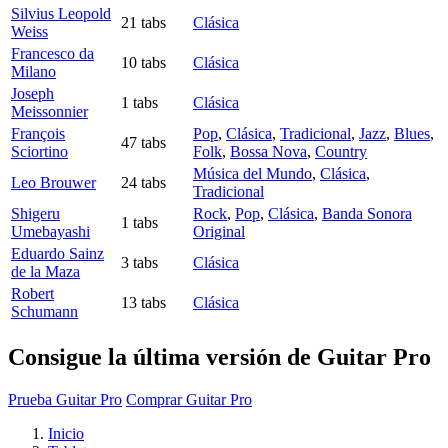
Silvius Leopold
21 tabs
Clásica
Weiss
Francesco da
10 tabs
Clásica
Milano
Joseph
1 tabs
Clásica
Meissonnier
François
Pop
,
Clásica
,
Tradicional
,
Jazz
,
Blues
,
47 tabs
Sciortino
Folk
,
Bossa Nova
,
Country
Música del Mundo
,
Clásica
,
Leo Brouwer
24 tabs
Tradicional
Shigeru
Rock
,
Pop
,
Clásica
,
Banda Sonora
1 tabs
Umebayashi
Original
Eduardo Sainz
3 tabs
Clásica
de la Maza
Robert
13 tabs
Clásica
Schumann
Consigue la última versión de Guitar Pro
Prueba Guitar Pro
Comprar Guitar Pro
Inicio