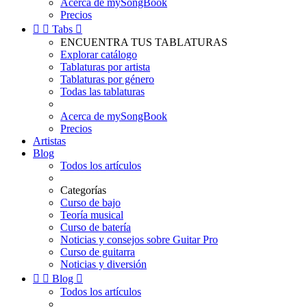
Acerca de mySongBook
Precios


Tabs

ENCUENTRA TUS TABLATURAS
Explorar catálogo
Tablaturas por artista
Tablaturas por género
Todas las tablaturas
Acerca de mySongBook
Precios
Artistas
Blog
Todos los artículos
Categorías
Curso de bajo
Teoría musical
Curso de batería
Noticias y consejos sobre Guitar Pro
Curso de guitarra
Noticias y diversión


Blog

Todos los artículos