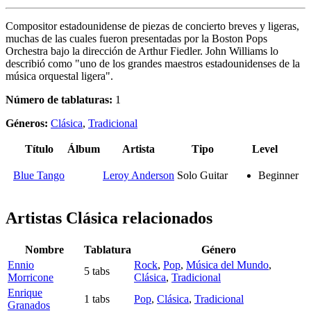
Compositor estadounidense de piezas de concierto breves y ligeras,
muchas de las cuales fueron presentadas por la Boston Pops
Orchestra bajo la dirección de Arthur Fiedler. John Williams lo
describió como "uno de los grandes maestros estadounidenses de la
música orquestal ligera".
Número de tablaturas:
1
Géneros:
Clásica
,
Tradicional
Título
Álbum
Artista
Tipo
Level
Blue Tango
Leroy Anderson
Solo Guitar
Beginner
Artistas Clásica
relacionados
Nombre
Tablatura
Género
Ennio
Rock
,
Pop
,
Música del Mundo
,
5 tabs
Morricone
Clásica
,
Tradicional
Enrique
1 tabs
Pop
,
Clásica
,
Tradicional
Granados