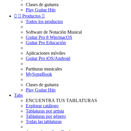
Clases de guitarra
Play Guitar Hits


Productos

Todos los productos
Software de Notación Musical
Guitar Pro 8 Win/macOS
Guitar Pro Educación
Aplicaciones móviles
Guitar Pro iOS/Android
Partituras musicales
MySongBook
Clases de guitarra
Play Guitar Hits
Tabs
ENCUENTRA TUS TABLATURAS
Explorar catálogo
Tablaturas por artista
Tablaturas por género
Todas las tablaturas