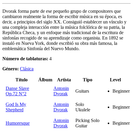
Dvorak forma parte de ese pequeño grupo de compositores que
cambiaron realmente la forma de escribir música en su época, es
decir, a principios del siglo XX. Consiguió establecer un vínculo y
una compleja interacción entre la música folclórica de su patria, la
República Checa, y un enfoque más tradicional de la escritura de
sinfonías recogido de su aprendizaje como organista. En 1892 se
instaló en Nueva York, donde escribió su obra más famosa, la
emblemática Sinfonía del Nuevo Mundo.
Número de tablaturas:
4
Género:
Clásica
Título
Álbum
Artista
Tipo
Level
Danse Slave
Antonin
Guitars
Beginner
Op.72 N°2
Dvorak
God Is My
Antonin
Solo
Beginner
Shepherd
Dvorak
Ukulele
Antonin
Picking Solo
Humoresque
Beginner
Dvorak
Guitar