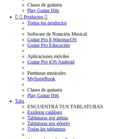
Clases de guitarra
Play Guitar Hits


Productos

Todos los productos
Software de Notación Musical
Guitar Pro 8 Win/macOS
Guitar Pro Educación
Aplicaciones móviles
Guitar Pro iOS/Android
Partituras musicales
MySongBook
Clases de guitarra
Play Guitar Hits
Tabs
ENCUENTRA TUS TABLATURAS
Explorar catálogo
Tablaturas por artista
Tablaturas por género
Todas las tablaturas