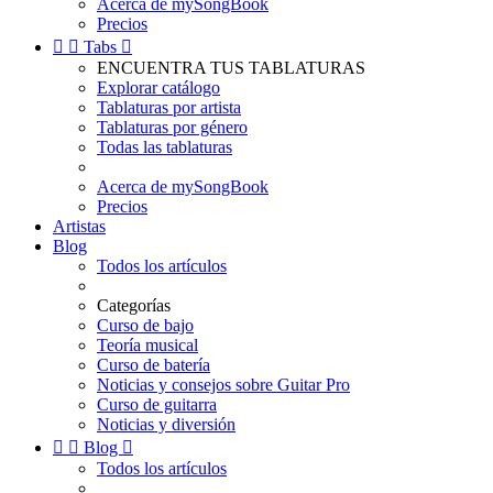
Acerca de mySongBook
Precios


Tabs

ENCUENTRA TUS TABLATURAS
Explorar catálogo
Tablaturas por artista
Tablaturas por género
Todas las tablaturas
Acerca de mySongBook
Precios
Artistas
Blog
Todos los artículos
Categorías
Curso de bajo
Teoría musical
Curso de batería
Noticias y consejos sobre Guitar Pro
Curso de guitarra
Noticias y diversión


Blog

Todos los artículos