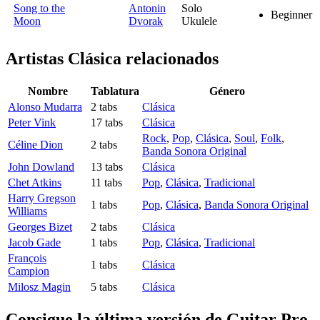
Song to the
Antonin
Solo
Beginner
Moon
Dvorak
Ukulele
Artistas Clásica
relacionados
Nombre
Tablatura
Género
Alonso Mudarra
2 tabs
Clásica
Peter Vink
17 tabs
Clásica
Rock
,
Pop
,
Clásica
,
Soul
,
Folk
,
Céline Dion
2 tabs
Banda Sonora Original
John Dowland
13 tabs
Clásica
Chet Atkins
11 tabs
Pop
,
Clásica
,
Tradicional
Harry Gregson
1 tabs
Pop
,
Clásica
,
Banda Sonora Original
Williams
Georges Bizet
2 tabs
Clásica
Jacob Gade
1 tabs
Pop
,
Clásica
,
Tradicional
François
1 tabs
Clásica
Campion
Milosz Magin
5 tabs
Clásica
Consigue la última versión de Guitar Pro