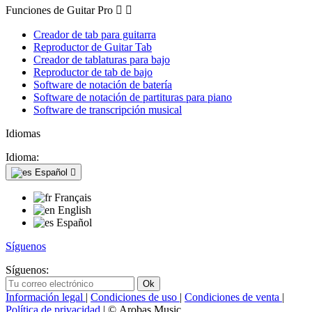
Funciones de Guitar Pro


Creador de tab para guitarra
Reproductor de Guitar Tab
Creador de tablaturas para bajo
Reproductor de tab de bajo
Software de notación de batería
Software de notación de partituras para piano
Software de transcripción musical
Idiomas
Idioma:
Español

Français
English
Español
Síguenos
Síguenos:
Información legal
|
Condiciones de uso
|
Condiciones de venta
|
Política de privacidad
| © Arobas Music