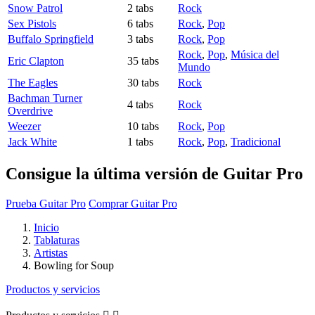
Snow Patrol
2 tabs
Rock
Sex Pistols
6 tabs
Rock
,
Pop
Buffalo Springfield
3 tabs
Rock
,
Pop
Rock
,
Pop
,
Música del
Eric Clapton
35 tabs
Mundo
The Eagles
30 tabs
Rock
Bachman Turner
4 tabs
Rock
Overdrive
Weezer
10 tabs
Rock
,
Pop
Jack White
1 tabs
Rock
,
Pop
,
Tradicional
Consigue la última versión de Guitar Pro
Prueba Guitar Pro
Comprar Guitar Pro
Inicio
Tablaturas
Artistas
Bowling for Soup
Productos y servicios