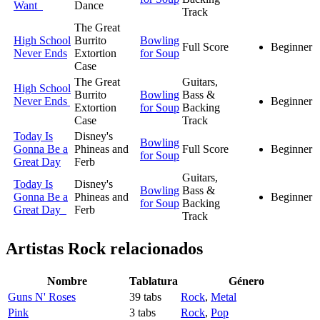
Want
Dance
Track
The Great
High School
Burrito
Bowling
Full Score
Beginner
Never Ends
Extortion
for Soup
Case
The Great
Guitars,
High School
Burrito
Bowling
Bass &
Never Ends
Beginner
Extortion
for Soup
Backing
Case
Track
Today Is
Disney's
Bowling
Gonna Be a
Phineas and
Full Score
Beginner
for Soup
Great Day
Ferb
Guitars,
Today Is
Disney's
Bowling
Bass &
Gonna Be a
Phineas and
Beginner
for Soup
Backing
Great Day
Ferb
Track
Artistas Rock
relacionados
Nombre
Tablatura
Género
Guns N' Roses
39 tabs
Rock
,
Metal
Pink
3 tabs
Rock
,
Pop