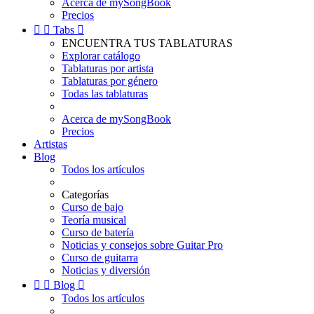
Acerca de mySongBook
Precios


Tabs

ENCUENTRA TUS TABLATURAS
Explorar catálogo
Tablaturas por artista
Tablaturas por género
Todas las tablaturas
Acerca de mySongBook
Precios
Artistas
Blog
Todos los artículos
Categorías
Curso de bajo
Teoría musical
Curso de batería
Noticias y consejos sobre Guitar Pro
Curso de guitarra
Noticias y diversión


Blog

Todos los artículos