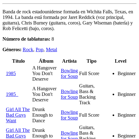
Banda de rock estadounidense formada en Wichita Falls, Texas, en
1994. La banda está formada por Jaret Reddick (voz principal,
guitarra), Chris Burney (guitarra, coros), Gary Wiseman (batería) y
Rob Felicetti (bajo, coros).
Número de tablaturas:
8
Géneros:
Rock
,
Pop
,
Metal
Título
Álbum
Artista
Tipo
Level
A Hangover
Bowling
1985
You Don't
Full Score
Beginner
for Soup
Deserve
Guitars,
A Hangover
Bowling
Bass &
1985
You Don't
Beginner
for Soup
Backing
Deserve
Track
Girl All The
Drunk
Bowling
Bad Guys
Enough to
Full Score
Beginner
for Soup
Want
Dance
Guitars,
Girl All The
Drunk
Bowling
Bass &
Bad Guys
Enough to
Beginner
for Soup
Backing