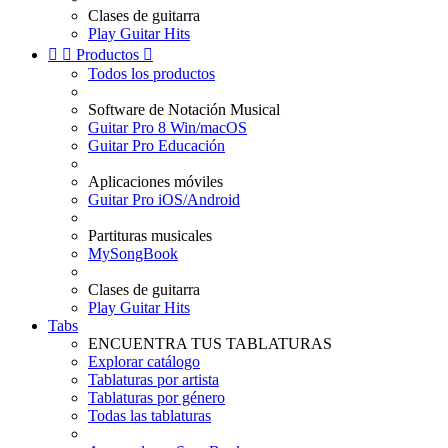
Clases de guitarra
Play Guitar Hits


Productos

Todos los productos
Software de Notación Musical
Guitar Pro 8 Win/macOS
Guitar Pro Educación
Aplicaciones móviles
Guitar Pro iOS/Android
Partituras musicales
MySongBook
Clases de guitarra
Play Guitar Hits
Tabs
ENCUENTRA TUS TABLATURAS
Explorar catálogo
Tablaturas por artista
Tablaturas por género
Todas las tablaturas