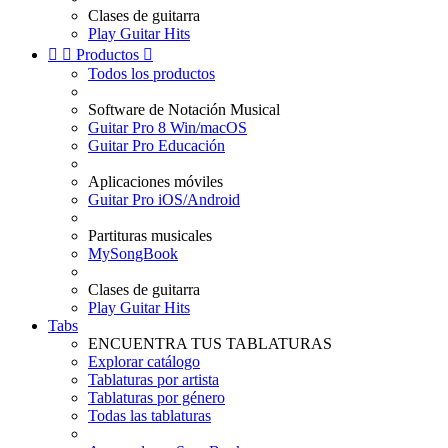
Clases de guitarra
Play Guitar Hits


Productos

Todos los productos
Software de Notación Musical
Guitar Pro 8 Win/macOS
Guitar Pro Educación
Aplicaciones móviles
Guitar Pro iOS/Android
Partituras musicales
MySongBook
Clases de guitarra
Play Guitar Hits
Tabs
ENCUENTRA TUS TABLATURAS
Explorar catálogo
Tablaturas por artista
Tablaturas por género
Todas las tablaturas