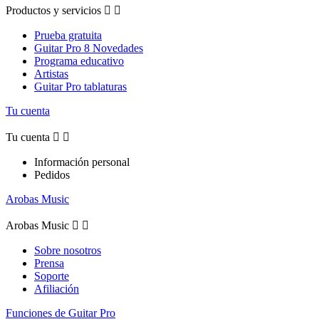
Productos y servicios


Prueba gratuita
Guitar Pro 8 Novedades
Programa educativo
Artistas
Guitar Pro tablaturas
Tu cuenta
Tu cuenta


Información personal
Pedidos
Arobas Music
Arobas Music


Sobre nosotros
Prensa
Soporte
Afiliación
Funciones de Guitar Pro