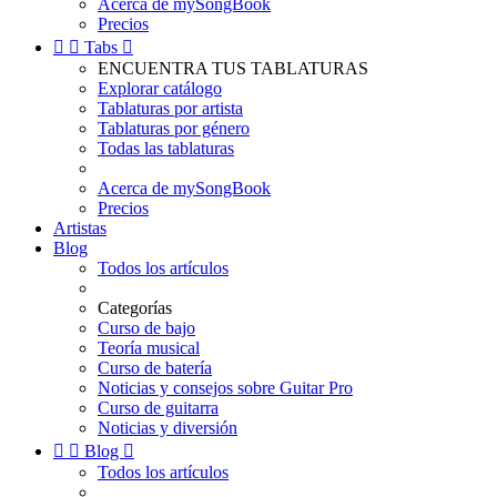
Acerca de mySongBook
Precios


Tabs

ENCUENTRA TUS TABLATURAS
Explorar catálogo
Tablaturas por artista
Tablaturas por género
Todas las tablaturas
Acerca de mySongBook
Precios
Artistas
Blog
Todos los artículos
Categorías
Curso de bajo
Teoría musical
Curso de batería
Noticias y consejos sobre Guitar Pro
Curso de guitarra
Noticias y diversión


Blog

Todos los artículos