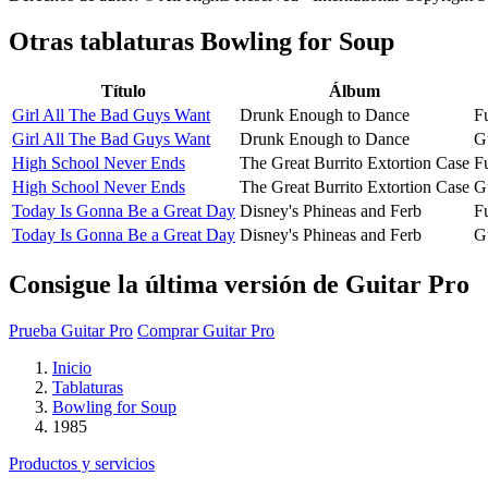
Otras tablaturas
Bowling for Soup
Título
Álbum
Girl All The Bad Guys Want
Drunk Enough to Dance
Fu
Girl All The Bad Guys Want
Drunk Enough to Dance
G
High School Never Ends
The Great Burrito Extortion Case
Fu
High School Never Ends
The Great Burrito Extortion Case
G
Today Is Gonna Be a Great Day
Disney's Phineas and Ferb
Fu
Today Is Gonna Be a Great Day
Disney's Phineas and Ferb
G
Consigue la última versión de Guitar Pro
Prueba Guitar Pro
Comprar Guitar Pro
Inicio
Tablaturas
Bowling for Soup
1985
Productos y servicios