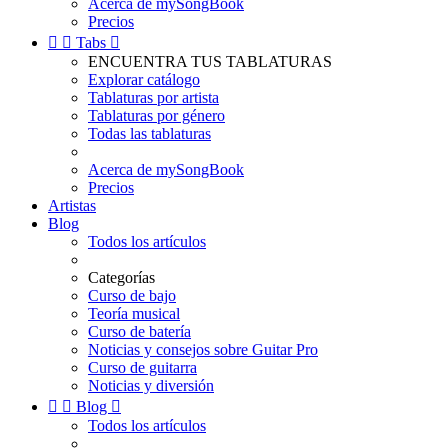
Acerca de mySongBook
Precios


Tabs

ENCUENTRA TUS TABLATURAS
Explorar catálogo
Tablaturas por artista
Tablaturas por género
Todas las tablaturas
Acerca de mySongBook
Precios
Artistas
Blog
Todos los artículos
Categorías
Curso de bajo
Teoría musical
Curso de batería
Noticias y consejos sobre Guitar Pro
Curso de guitarra
Noticias y diversión


Blog

Todos los artículos