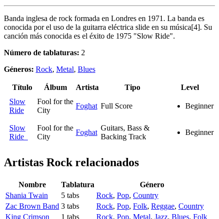
Banda inglesa de rock formada en Londres en 1971. La banda es
conocida por el uso de la guitarra eléctrica slide en su música[4]. Su
canción más conocida es el éxito de 1975 "Slow Ride".
Número de tablaturas:
2
Géneros:
Rock
,
Metal
,
Blues
Título
Álbum
Artista
Tipo
Level
Slow
Fool for the
Foghat
Full Score
Beginner
Ride
City
Slow
Fool for the
Guitars, Bass &
Foghat
Beginner
Ride
City
Backing Track
Artistas Rock
relacionados
Nombre
Tablatura
Género
Shania Twain
5 tabs
Rock
,
Pop
,
Country
Zac Brown Band
3 tabs
Rock
,
Pop
,
Folk
,
Reggae
,
Country
King Crimson
1 tabs
Rock
,
Pop
,
Metal
,
Jazz
,
Blues
,
Folk