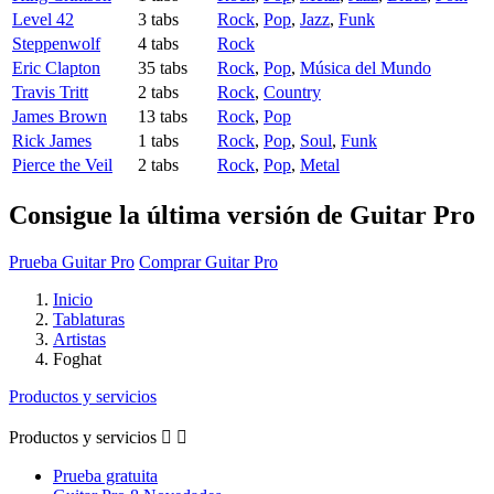
Level 42
3 tabs
Rock
,
Pop
,
Jazz
,
Funk
Steppenwolf
4 tabs
Rock
Eric Clapton
35 tabs
Rock
,
Pop
,
Música del Mundo
Travis Tritt
2 tabs
Rock
,
Country
James Brown
13 tabs
Rock
,
Pop
Rick James
1 tabs
Rock
,
Pop
,
Soul
,
Funk
Pierce the Veil
2 tabs
Rock
,
Pop
,
Metal
Consigue la última versión de Guitar Pro
Prueba Guitar Pro
Comprar Guitar Pro
Inicio
Tablaturas
Artistas
Foghat
Productos y servicios
Productos y servicios


Prueba gratuita