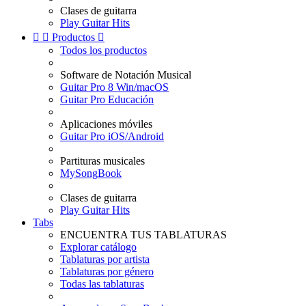
Clases de guitarra
Play Guitar Hits


Productos

Todos los productos
Software de Notación Musical
Guitar Pro 8 Win/macOS
Guitar Pro Educación
Aplicaciones móviles
Guitar Pro iOS/Android
Partituras musicales
MySongBook
Clases de guitarra
Play Guitar Hits
Tabs
ENCUENTRA TUS TABLATURAS
Explorar catálogo
Tablaturas por artista
Tablaturas por género
Todas las tablaturas