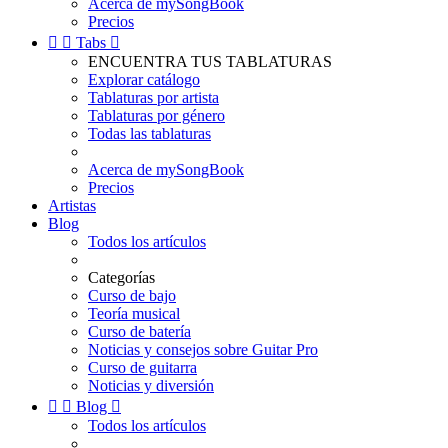
Acerca de mySongBook
Precios


Tabs

ENCUENTRA TUS TABLATURAS
Explorar catálogo
Tablaturas por artista
Tablaturas por género
Todas las tablaturas
Acerca de mySongBook
Precios
Artistas
Blog
Todos los artículos
Categorías
Curso de bajo
Teoría musical
Curso de batería
Noticias y consejos sobre Guitar Pro
Curso de guitarra
Noticias y diversión


Blog

Todos los artículos