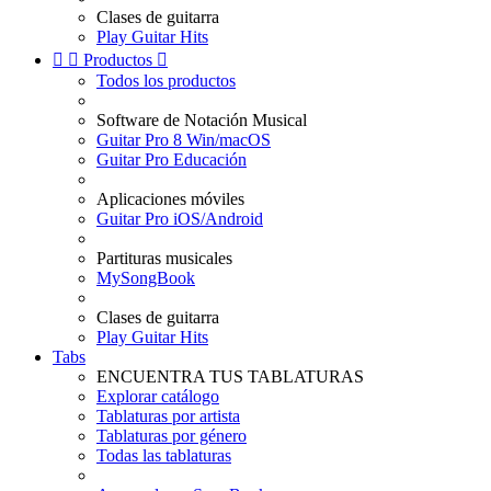
Clases de guitarra
Play Guitar Hits


Productos

Todos los productos
Software de Notación Musical
Guitar Pro 8 Win/macOS
Guitar Pro Educación
Aplicaciones móviles
Guitar Pro iOS/Android
Partituras musicales
MySongBook
Clases de guitarra
Play Guitar Hits
Tabs
ENCUENTRA TUS TABLATURAS
Explorar catálogo
Tablaturas por artista
Tablaturas por género
Todas las tablaturas