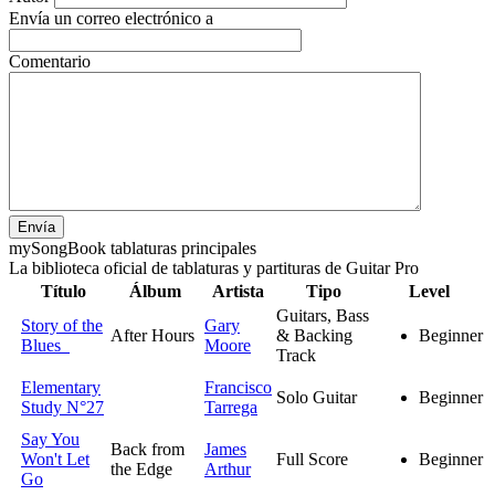
Envía un correo electrónico a
Comentario
Envía
my
Song
Book tablaturas principales
La biblioteca oficial de tablaturas y partituras de Guitar Pro
Título
Álbum
Artista
Tipo
Level
Guitars, Bass
Story of the
Gary
After Hours
& Backing
Beginner
Blues
Moore
Track
Elementary
Francisco
Solo Guitar
Beginner
Study N°27
Tarrega
Say You
Back from
James
Won't Let
Full Score
Beginner
the Edge
Arthur
Go