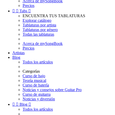
Acerca de mySongBook
Precios


Tabs

ENCUENTRA TUS TABLATURAS
Explorar catálogo
Tablaturas por artista
Tablaturas por género
Todas las tablaturas
Acerca de mySongBook
Precios
Artistas
Blog
Todos los artículos
Categorías
Curso de bajo
Teoría musical
Curso de batería
Noticias y consejos sobre Guitar Pro
Curso de guitarra
Noticias y diversión


Blog

Todos los artículos