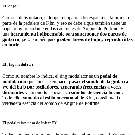
El looper
Como habrás notado, el looper ocupa mucho espacio en la primera
parte de la pedalera de Khn, y eso se debe a que también tiene un
papel muy importante en las canciones de Angine de Poitrine. Es
una
herramienta indispensable
para
superponer dos partes de
guitarra
, pero también para
grabar líneas de bajo
y
reproducirlas
en bucle
.
El ring modulator
Como su nombre lo indica, el ring modulator es un
pedal de
modulación
que consiste en hacer
pasar el sonido de la guitarra
y/o del bajo por osciladores
,
generando frecuencias a veces
disonantes
y a menudo asociadas a
sonidos de ciencia ficción
.
Todo ello,
sumado al estilo microtonal
de Khn, constituye la
verdadera esencia del sonido de Angine de Poitrine.
El pedal misterioso de Infect FX
Todavía tenemos muy poca información sobre este pedal. Sabemos