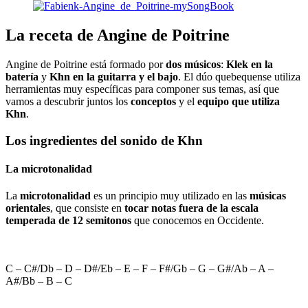
La receta de Angine de Poitrine
Angine de Poitrine está formado por
dos músicos
:
Klek en la
batería
y
Khn en la guitarra y el bajo
. El dúo quebequense utiliza
herramientas muy específicas para componer sus temas, así que
vamos a descubrir juntos los
conceptos
y el
equipo que utiliza
Khn
.
Los ingredientes del sonido de Khn
La microtonalidad
La
microtonalidad
es un principio muy utilizado en las
músicas
orientales
, que consiste en
tocar notas fuera de la escala
temperada de 12 semitonos
que conocemos en Occidente.
C – C#/Db – D – D#/Eb – E – F – F#/Gb – G – G#/Ab – A –
A#/Bb – B – C