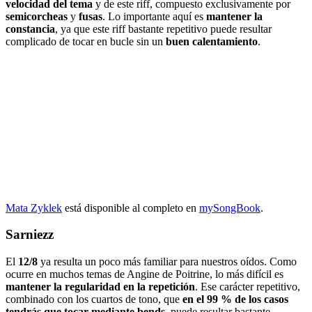
velocidad del tema
y de este riff, compuesto exclusivamente por
semicorcheas
y
fusas
. Lo importante aquí es
mantener la
constancia
, ya que este riff bastante repetitivo puede resultar
complicado de tocar en bucle sin un
buen calentamiento
.
Mata Zyklek
está disponible al completo en
mySongBook
.
Sarniezz
El
12/8
ya resulta un poco más familiar para nuestros oídos. Como
ocurre en muchos temas de Angine de Poitrine, lo más difícil es
mantener la regularidad en la repetición
. Ese carácter repetitivo,
combinado con los cuartos de tono, que
en el 99 % de los casos
tendrás que tocar mediante bends
, puede resultar bastante