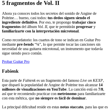
5 fragmentos de Vol. II
Ahora ya conoces todos los secretos del sonido de Angine de
Poitrine… bueno, casi todos:
tus dedos siguen siendo el
ingrediente definitivo
. Por eso, te propongo
trabajar cinco
fragmentos
del álbum
Vol. II
, que te permitirán
progresar
y
familiarizarte con la interpretación microtonal
.
Como recordatorio: los cuartos de tono se indican en Guitar Pro
mediante
pre-bends
“
¼
”, lo que permite tocar las canciones sin
necesidad de una guitarra microtonal, un instrumento que todavía
sigue siendo poco común.
Probar Guitar Pro
Fabienk
Esta parte de
Fabienk
es un fragmento del famoso
Live on KEXP
,
que disparó la popularidad de Angine de Poitrine tras alcanzar
14
millones de visualizaciones en YouTube
. La canción está en
7/8
,
así que te recomiendo practicar con
metrónomo
para familiarizarte
con esta métrica, que
no siempre es fácil de dominar
.
La principal dificultad reside en estas
notas staccato
, para las que es