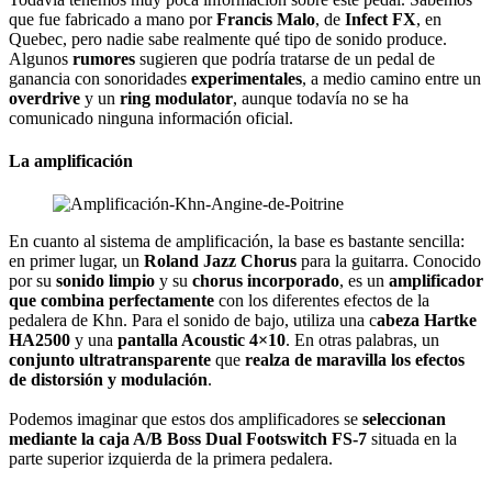
que fue fabricado a mano por
Francis Malo
, de
Infect FX
, en
Quebec, pero nadie sabe realmente qué tipo de sonido produce.
Algunos
rumores
sugieren que podría tratarse de un pedal de
ganancia con sonoridades
experimentales
, a medio camino entre un
overdrive
y un
ring modulator
, aunque todavía no se ha
comunicado ninguna información oficial.
La amplificación
En cuanto al sistema de amplificación, la base es bastante sencilla:
en primer lugar, un
Roland Jazz Chorus
para la guitarra. Conocido
por su
sonido limpio
y su
chorus incorporado
, es un
amplificador
que combina perfectamente
con los diferentes efectos de la
pedalera de Khn. Para el sonido de bajo, utiliza una c
abeza Hartke
HA2500
y una
pantalla Acoustic 4×10
. En otras palabras, un
conjunto ultratransparente
que
realza de maravilla los efectos
de distorsión y modulación
.
Podemos imaginar que estos dos amplificadores se
seleccionan
mediante la caja A/B Boss Dual Footswitch FS-7
situada en la
parte superior izquierda de la primera pedalera.