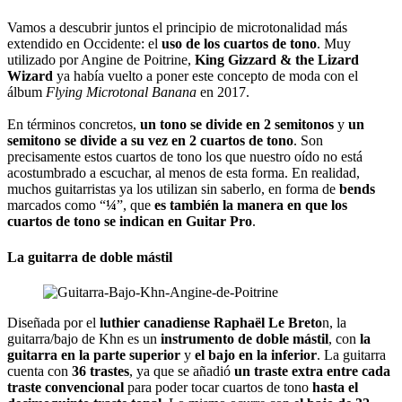
Vamos a descubrir juntos el principio de microtonalidad más
extendido en Occidente: el
uso de los cuartos de tono
. Muy
utilizado por Angine de Poitrine,
King Gizzard & the Lizard
Wizard
ya había vuelto a poner este concepto de moda con el
álbum
Flying Microtonal Banana
en 2017.
En términos concretos,
un tono se divide en 2 semitonos
y
un
semitono se divide a su vez en 2 cuartos de tono
. Son
precisamente estos cuartos de tono los que nuestro oído no está
acostumbrado a escuchar, al menos de esta forma. En realidad,
muchos guitarristas ya los utilizan sin saberlo, en forma de
bends
marcados como “
¼
”, que
es también la manera en que los
cuartos de tono se indican en Guitar Pro
.
La guitarra de doble mástil
Diseñada por el
luthier canadiense Raphaël Le Breto
n, la
guitarra/bajo de Khn es un
instrumento de doble mástil
, con
la
guitarra en la parte superior
y
el bajo en la inferior
. La guitarra
cuenta con
36 trastes
, ya que se añadió
un traste extra entre cada
traste convencional
para poder tocar cuartos de tono
hasta el