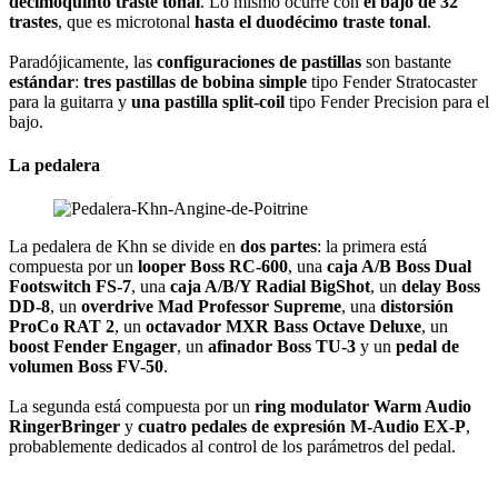
decimoquinto traste tonal
. Lo mismo ocurre con
el bajo de 32
trastes
, que es microtonal
hasta el duodécimo traste tonal
.
Paradójicamente, las
configuraciones de pastillas
son bastante
estándar
:
tres pastillas de bobina simple
tipo Fender Stratocaster
para la guitarra y
una pastilla split-coil
tipo Fender Precision para el
bajo.
La pedalera
La pedalera de Khn se divide en
dos partes
: la primera está
compuesta por un
looper Boss RC-600
, una
caja A/B Boss Dual
Footswitch FS-7
, una
caja A/B/Y Radial BigShot
, un
delay Boss
DD-8
, un
overdrive Mad Professor Supreme
, una
distorsión
ProCo RAT 2
, un
octavador MXR Bass Octave Deluxe
, un
boost Fender Engager
, un
afinador Boss TU-3
y un
pedal de
volumen Boss FV-50
.
La segunda está compuesta por un
ring modulator Warm Audio
RingerBringer
y
cuatro pedales de expresión M-Audio EX-P
,
probablemente dedicados al control de los parámetros del pedal.