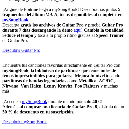
¡Angine de Poitrine llega a mySongBook! Descubramos juntos
5
fragmentos del álbum
Vol. II
, todos
disponibles al completo en
mySongBook
.
Descarga
gratis los archivos de Guitar Pro
y prueba
Guitar Pro
durante 7 días descargando la demo
aquí
.
Cambia la tonalidad
,
reduce el tempo
y toca a tu propio ritmo gracias al
Speed Trainer
en Guitar Pro.
Descubrir Guitar Pro
Encuentra tus canciones favoritas directamente en Guitar Pro con
mySongBook
, la
biblioteca de partituras
que reúne
miles de
temas imprescindibles para guitarra
.
Mejora tu nivel
tocando
partituras de bandas legendarias
como
Metallica
,
AC/DC
,
Nirvana
,
Van Halen
,
Lenny Kravitz
,
Foo Fighters
y muchas
más.
¡Accede a
mySongBook
durante un año por solo
40 €
!
Además,
al comprar una licencia de Guitar Pro 8
, disfruta de un
50 % de descuento en tu suscripción
.
Descubrir mySongBook