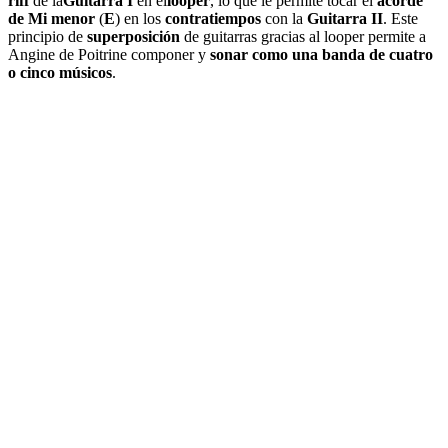
riff
de la
Guitarra I
en el
looper
, lo que le permite tocar el
acorde
de Mi menor
(
E
) en los
contratiempos
con la
Guitarra II
. Este
principio de
superposición
de guitarras gracias al looper permite a
Angine de Poitrine componer y
sonar como una banda de cuatro
o cinco músicos
.