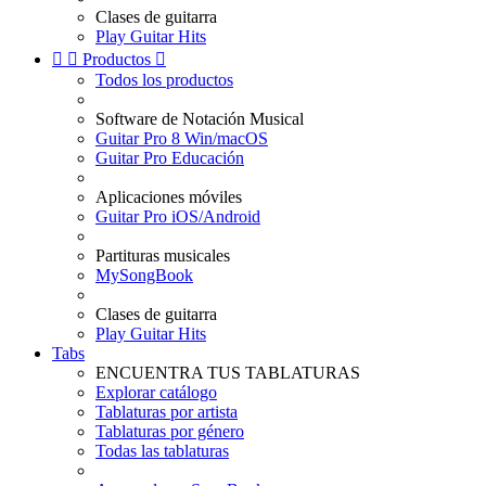
Clases de guitarra
Play Guitar Hits


Productos

Todos los productos
Software de Notación Musical
Guitar Pro 8 Win/macOS
Guitar Pro Educación
Aplicaciones móviles
Guitar Pro iOS/Android
Partituras musicales
MySongBook
Clases de guitarra
Play Guitar Hits
Tabs
ENCUENTRA TUS TABLATURAS
Explorar catálogo
Tablaturas por artista
Tablaturas por género
Todas las tablaturas