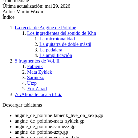
#Intermediate
Última actualización:
mai 29, 2026
Autor: Martin Waxin
Índice
La receta de Angine de Poitrine
Los ingredientes del sonido de Khn
La microtonalidad
La guitarra de doble mástil
La pedalera
La amplificación
5 fragmentos de Vol. II
Fabienk
Mata Zyklek
Sarniezz
Utzp
Yor Zarad
△ ¡Ahora te toca a ti! ▲
Descargar tablaturas
angine_de_poitrine-fabienk_live_on_kexp.gp
angine_de_poitrine-mata_zyklek.gp
angine_de_poitrine-sarniezz.gp
angine_de_poitrine-uztp.gp
angine_de_poitrine-yor_zarad.gp