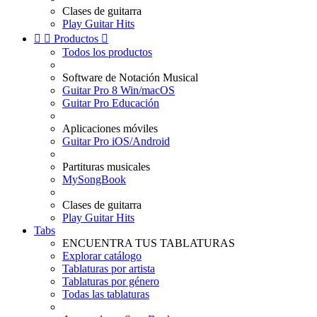
Clases de guitarra
Play Guitar Hits


Productos

Todos los productos
Software de Notación Musical
Guitar Pro 8 Win/macOS
Guitar Pro Educación
Aplicaciones móviles
Guitar Pro iOS/Android
Partituras musicales
MySongBook
Clases de guitarra
Play Guitar Hits
Tabs
ENCUENTRA TUS TABLATURAS
Explorar catálogo
Tablaturas por artista
Tablaturas por género
Todas las tablaturas