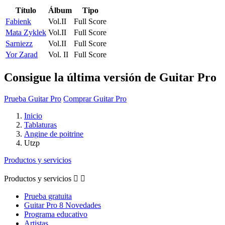
Título
Álbum
Tipo
Fabienk
Vol.II
Full Score
Mata Zyklek
Vol.II
Full Score
Sarniezz
Vol.II
Full Score
Yor Zarad
Vol. II
Full Score
Consigue la última versión de Guitar Pro
Prueba Guitar Pro
Comprar Guitar Pro
Inicio
Tablaturas
Angine de poitrine
Utzp
Productos y servicios
Productos y servicios


Prueba gratuita
Guitar Pro 8 Novedades
Programa educativo
Artistas