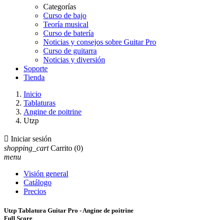
Categorías
Curso de bajo
Teoría musical
Curso de batería
Noticias y consejos sobre Guitar Pro
Curso de guitarra
Noticias y diversión
Soporte
Tienda
Inicio
Tablaturas
Angine de poitrine
Utzp

Iniciar sesión
shopping_cart
Carrito
(0)
menu
Visión general
Catálogo
Precios
Utzp Tablatura Guitar Pro - Angine de poitrine
Full Score