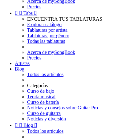
Acerca de mySongBook
Precios


Tabs

ENCUENTRA TUS TABLATURAS
Explorar catálogo
Tablaturas por artista
Tablaturas por género
Todas las tablaturas
Acerca de mySongBook
Precios
Artistas
Blog
Todos los artículos
Categorías
Curso de bajo
Teoría musical
Curso de batería
Noticias y consejos sobre Guitar Pro
Curso de guitarra
Noticias y diversión


Blog

Todos los artículos