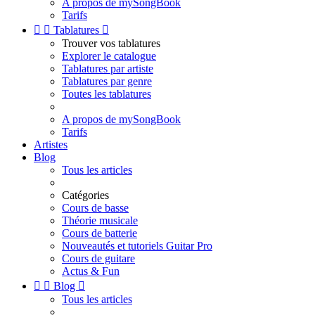
A propos de mySongBook
Tarifs


Tablatures

Trouver vos tablatures
Explorer le catalogue
Tablatures par artiste
Tablatures par genre
Toutes les tablatures
A propos de mySongBook
Tarifs
Artistes
Blog
Tous les articles
Catégories
Cours de basse
Théorie musicale
Cours de batterie
Nouveautés et tutoriels Guitar Pro
Cours de guitare
Actus & Fun


Blog

Tous les articles