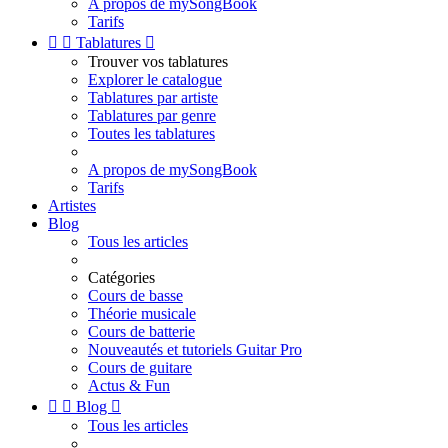
A propos de mySongBook
Tarifs


Tablatures

Trouver vos tablatures
Explorer le catalogue
Tablatures par artiste
Tablatures par genre
Toutes les tablatures
A propos de mySongBook
Tarifs
Artistes
Blog
Tous les articles
Catégories
Cours de basse
Théorie musicale
Cours de batterie
Nouveautés et tutoriels Guitar Pro
Cours de guitare
Actus & Fun


Blog

Tous les articles