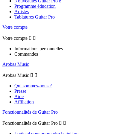
Nouveautés Guitar Pro 8
Programme éducation
Artistes
Tablatures Guitar Pro
Votre compte
Votre compte


Informations personnelles
Commandes
Arobas Music
Arobas Music


Qui sommes-nous ?
Presse
Aide
Affiliation
Fonctionnalités de Guitar Pro
Fonctionnalités de Guitar Pro


Logiciel pour apprendre la guitare