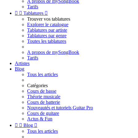
A propos de mySongBook
Tarifs


Tablatures

Trouver vos tablatures
Explorer le catalogue
Tablatures par artiste
Tablatures par genre
Toutes les tablatures
A propos de mySongBook
Tarifs
Artistes
Blog
Tous les articles
Catégories
Cours de basse
Théorie musicale
Cours de batterie
Nouveautés et tutoriels Guitar Pro
Cours de guitare
Actus & Fun


Blog

Tous les articles