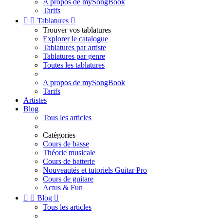
A propos de mySongBook
Tarifs


Tablatures

Trouver vos tablatures
Explorer le catalogue
Tablatures par artiste
Tablatures par genre
Toutes les tablatures
A propos de mySongBook
Tarifs
Artistes
Blog
Tous les articles
Catégories
Cours de basse
Théorie musicale
Cours de batterie
Nouveautés et tutoriels Guitar Pro
Cours de guitare
Actus & Fun


Blog

Tous les articles