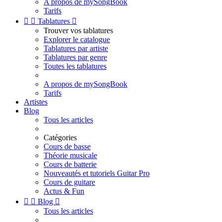
A propos de mySongBook
Tarifs


Tablatures

Trouver vos tablatures
Explorer le catalogue
Tablatures par artiste
Tablatures par genre
Toutes les tablatures
A propos de mySongBook
Tarifs
Artistes
Blog
Tous les articles
Catégories
Cours de basse
Théorie musicale
Cours de batterie
Nouveautés et tutoriels Guitar Pro
Cours de guitare
Actus & Fun


Blog

Tous les articles