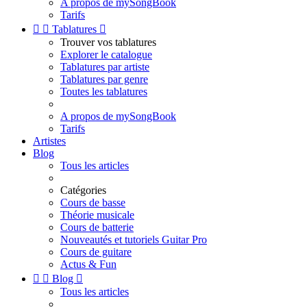
A propos de mySongBook
Tarifs


Tablatures

Trouver vos tablatures
Explorer le catalogue
Tablatures par artiste
Tablatures par genre
Toutes les tablatures
A propos de mySongBook
Tarifs
Artistes
Blog
Tous les articles
Catégories
Cours de basse
Théorie musicale
Cours de batterie
Nouveautés et tutoriels Guitar Pro
Cours de guitare
Actus & Fun


Blog

Tous les articles