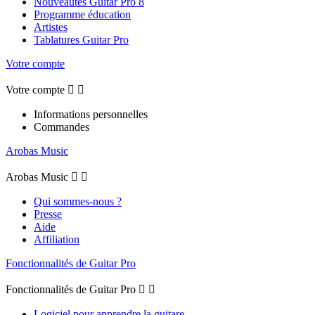
Nouveautés Guitar Pro 8
Programme éducation
Artistes
Tablatures Guitar Pro
Votre compte
Votre compte


Informations personnelles
Commandes
Arobas Music
Arobas Music


Qui sommes-nous ?
Presse
Aide
Affiliation
Fonctionnalités de Guitar Pro
Fonctionnalités de Guitar Pro


Logiciel pour apprendre la guitare