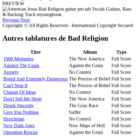
PREVIEW
Previous
Next
Copyright: © All Rights Reserved - International Copyright Secured
Autres tablatures de
Bad Religion
Titre
Album
Type
1000 Memories
The New America
Full Score
Against The Grain
Against the Grain
Full Score
Anxiety
No Control
Full Score
Bored And Extremely Dangerous
The Process of Belief
Full Score
Can't Stop It
The Process of Belief
Full Score
Change Of Ideas
No Control
Full Score
Don't Sell Me Short
The New America
Full Score
Drunk Sincerity
The Gray Race
Full Score
Give You Nothing
Suffer
Full Score
Henchman
No Control
Full Score
New Dark Ages
New Maps of Hell
Full Score
Operation Rescue
Against the Grain
Full Score