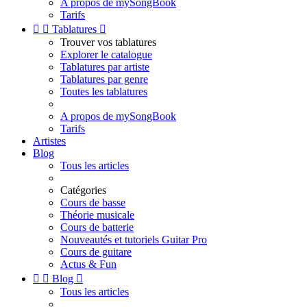
A propos de mySongBook
Tarifs


Tablatures

Trouver vos tablatures
Explorer le catalogue
Tablatures par artiste
Tablatures par genre
Toutes les tablatures
A propos de mySongBook
Tarifs
Artistes
Blog
Tous les articles
Catégories
Cours de basse
Théorie musicale
Cours de batterie
Nouveautés et tutoriels Guitar Pro
Cours de guitare
Actus & Fun


Blog

Tous les articles