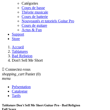
Catégories
Cours de basse
Théorie musicale
Cours de batterie
Nouveautés et tutoriels Guitar Pro
Cours de guitare
Actus & Fun
Support
Store
Accueil
Tablatures
Bad Religion
Don't Sell Me Short

Connectez-vous
shopping_cart
Panier
(0)
menu
Présentation
Catalogue
Tarifs
Tablature Don't Sell Me Short Guitar Pro - Bad Religion
Full Score