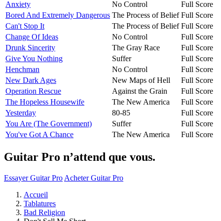
Anxiety
No Control
Full Score
Bored And Extremely Dangerous
The Process of Belief
Full Score
Can't Stop It
The Process of Belief
Full Score
Change Of Ideas
No Control
Full Score
Drunk Sincerity
The Gray Race
Full Score
Give You Nothing
Suffer
Full Score
Henchman
No Control
Full Score
New Dark Ages
New Maps of Hell
Full Score
Operation Rescue
Against the Grain
Full Score
The Hopeless Housewife
The New America
Full Score
Yesterday
80-85
Full Score
You Are (The Government)
Suffer
Full Score
You've Got A Chance
The New America
Full Score
Guitar Pro n’attend que vous.
Essayer Guitar Pro
Acheter Guitar Pro
Accueil
Tablatures
Bad Religion