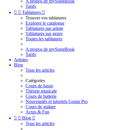
A propos de mySongBook
Tarifs


Tablatures

Trouver vos tablatures
Explorer le catalogue
Tablatures par artiste
Tablatures par genre
Toutes les tablatures
A propos de mySongBook
Tarifs
Artistes
Blog
Tous les articles
Catégories
Cours de basse
Théorie musicale
Cours de batterie
Nouveautés et tutoriels Guitar Pro
Cours de guitare
Actus & Fun


Blog

Tous les articles