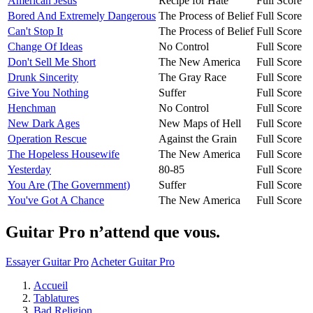
American Jesus
Recipe for Hate
Full Score
Bored And Extremely Dangerous
The Process of Belief
Full Score
Can't Stop It
The Process of Belief
Full Score
Change Of Ideas
No Control
Full Score
Don't Sell Me Short
The New America
Full Score
Drunk Sincerity
The Gray Race
Full Score
Give You Nothing
Suffer
Full Score
Henchman
No Control
Full Score
New Dark Ages
New Maps of Hell
Full Score
Operation Rescue
Against the Grain
Full Score
The Hopeless Housewife
The New America
Full Score
Yesterday
80-85
Full Score
You Are (The Government)
Suffer
Full Score
You've Got A Chance
The New America
Full Score
Guitar Pro n’attend que vous.
Essayer Guitar Pro
Acheter Guitar Pro
Accueil
Tablatures
Bad Religion