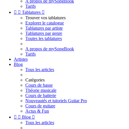
A propos de mySongBook
Tarifs


Tablatures

Trouver vos tablatures
Explorer le catalogue
Tablatures par artiste
Tablatures par genre
Toutes les tablatures
A propos de mySongBook
Tarifs
Artistes
Blog
Tous les articles
Catégories
Cours de basse
Théorie musicale
Cours de batterie
Nouveautés et tutoriels Guitar Pro
Cours de guitare
Actus & Fun


Blog

Tous les articles