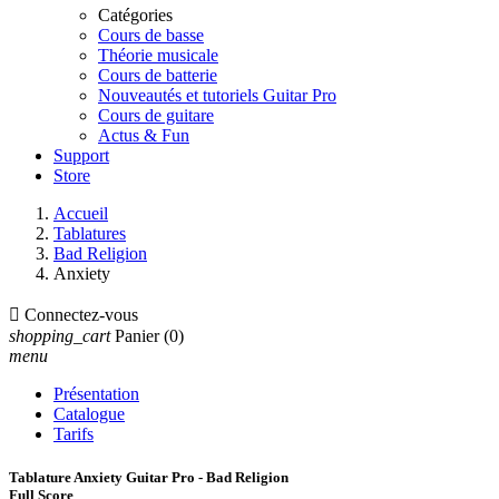
Catégories
Cours de basse
Théorie musicale
Cours de batterie
Nouveautés et tutoriels Guitar Pro
Cours de guitare
Actus & Fun
Support
Store
Accueil
Tablatures
Bad Religion
Anxiety

Connectez-vous
shopping_cart
Panier
(0)
menu
Présentation
Catalogue
Tarifs
Tablature Anxiety Guitar Pro - Bad Religion
Full Score