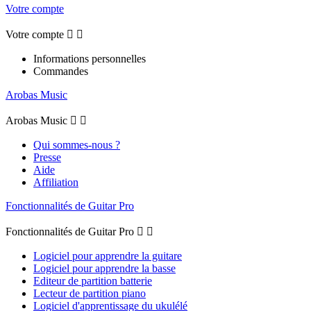
Votre compte
Votre compte


Informations personnelles
Commandes
Arobas Music
Arobas Music


Qui sommes-nous ?
Presse
Aide
Affiliation
Fonctionnalités de Guitar Pro
Fonctionnalités de Guitar Pro


Logiciel pour apprendre la guitare
Logiciel pour apprendre la basse
Editeur de partition batterie
Lecteur de partition piano
Logiciel d'apprentissage du ukulélé