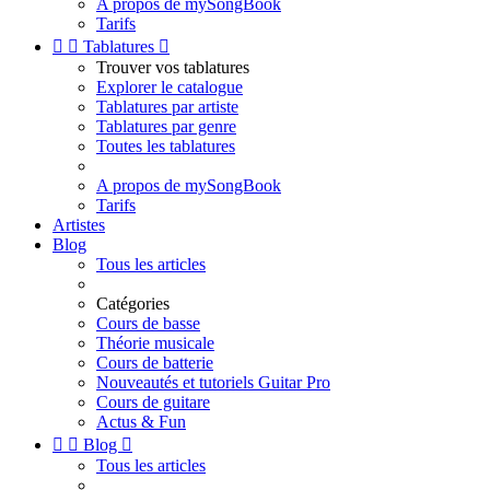
A propos de mySongBook
Tarifs


Tablatures

Trouver vos tablatures
Explorer le catalogue
Tablatures par artiste
Tablatures par genre
Toutes les tablatures
A propos de mySongBook
Tarifs
Artistes
Blog
Tous les articles
Catégories
Cours de basse
Théorie musicale
Cours de batterie
Nouveautés et tutoriels Guitar Pro
Cours de guitare
Actus & Fun


Blog

Tous les articles