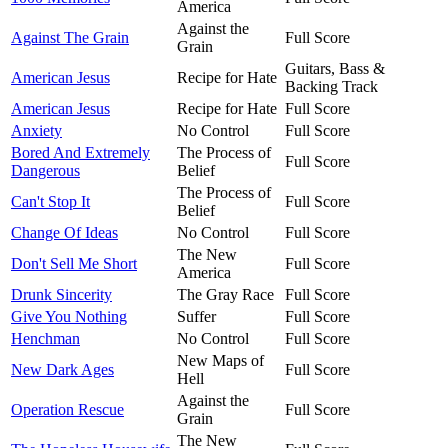
America
Against the
Against The Grain
Full Score
Grain
Guitars, Bass &
American Jesus
Recipe for Hate
Backing Track
American Jesus
Recipe for Hate
Full Score
Anxiety
No Control
Full Score
Bored And Extremely
The Process of
Full Score
Dangerous
Belief
The Process of
Can't Stop It
Full Score
Belief
Change Of Ideas
No Control
Full Score
The New
Don't Sell Me Short
Full Score
America
Drunk Sincerity
The Gray Race
Full Score
Give You Nothing
Suffer
Full Score
Henchman
No Control
Full Score
New Maps of
New Dark Ages
Full Score
Hell
Against the
Operation Rescue
Full Score
Grain
The New