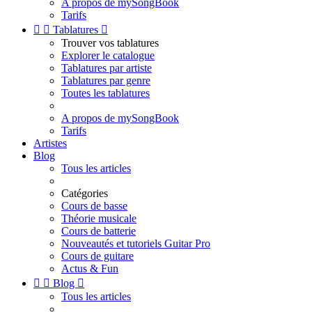
A propos de mySongBook
Tarifs


Tablatures

Trouver vos tablatures
Explorer le catalogue
Tablatures par artiste
Tablatures par genre
Toutes les tablatures
A propos de mySongBook
Tarifs
Artistes
Blog
Tous les articles
Catégories
Cours de basse
Théorie musicale
Cours de batterie
Nouveautés et tutoriels Guitar Pro
Cours de guitare
Actus & Fun


Blog

Tous les articles