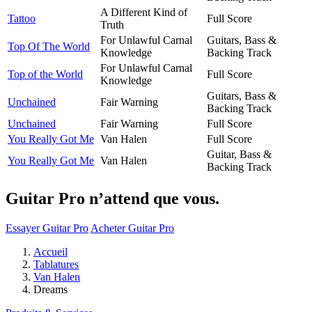
A Different Kind of
Tattoo
Full Score
Truth
For Unlawful Carnal
Guitars, Bass &
Top Of The World
Knowledge
Backing Track
For Unlawful Carnal
Top of the World
Full Score
Knowledge
Guitars, Bass &
Unchained
Fair Warning
Backing Track
Unchained
Fair Warning
Full Score
You Really Got Me
Van Halen
Full Score
Guitar, Bass &
You Really Got Me
Van Halen
Backing Track
Guitar Pro n’attend que vous.
Essayer Guitar Pro
Acheter Guitar Pro
Accueil
Tablatures
Van Halen
Dreams