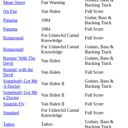
Mean Street
Fair Warning
Backing Track
On Fire
Van Halen
Full Score
Guitar, Bass &
Panama
1984
Backing Track
Panama
1984
Full Score
For Unlawful Carnal
Runaround
Full Score
Knowledge
For Unlawful Carnal
Guitars, Bass &
Runaround
Knowledge
Backing Track
Runnin' With The
Guitars, Bass &
Van Halen
Devil
Backing Track
Runnin' with the
Van Halen
Full Score
Devil
Somebody Get Me
Guitars, Bass &
Van Halen II
A Doctor
Backing Track
Somebody Get Me
Van Halen II
Full Score
a Doctor
Spanish Fly
Van Halen II
Full Score
For Unlawful Carnal
Spanked
Full Score
Knowledge
Guitars, Bass &
Tattoo
Tattoo
Backing Track