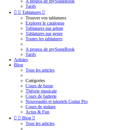
A propos de mySongBook
Tarifs


Tablatures

Trouver vos tablatures
Explorer le catalogue
Tablatures par artiste
Tablatures par genre
Toutes les tablatures
A propos de mySongBook
Tarifs
Artistes
Blog
Tous les articles
Catégories
Cours de basse
Théorie musicale
Cours de batterie
Nouveautés et tutoriels Guitar Pro
Cours de guitare
Actus & Fun


Blog

Tous les articles