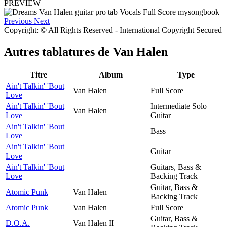
PREVIEW
Previous
Next
Copyright: © All Rights Reserved - International Copyright Secured
Autres tablatures de
Van Halen
Titre
Album
Type
Ain't Talkin' 'Bout
Van Halen
Full Score
Love
Ain't Talkin' 'Bout
Intermediate Solo
Van Halen
Love
Guitar
Ain't Talkin' 'Bout
Bass
Love
Ain't Talkin' 'Bout
Guitar
Love
Ain't Talkin' 'Bout
Guitars, Bass &
Love
Backing Track
Guitar, Bass &
Atomic Punk
Van Halen
Backing Track
Atomic Punk
Van Halen
Full Score
Guitar, Bass &
D.O.A.
Van Halen II