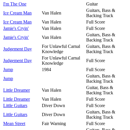
I'm The One
Guitar
Guitars, Bass &
Ice Cream Man
Van Halen
Backing Track
Ice Cream Man
Van Halen
Full Score
Jamie's Cryin'
Van Halen
Full Score
Guitars, Bass &
Jamie's Cryin'
Van Halen
Backing Track
For Unlawful Carnal
Guitars, Bass &
Judgement Day
Knowledge
Backing Track
For Unlawful Carnal
Judgement Day
Full Score
Knowledge
Jump
1984
Full Score
Guitars, Bass &
Jump
Backing Track
Guitar, Bass &
Little Dreamer
Van Halen
Backing Track
Little Dreamer
Van Halen
Full Score
Little Guitars
Diver Down
Full Score
Guitars, Bass &
Little Guitars
Diver Down
Backing Track
Mean Street
Fair Warning
Full Score
Guitars, Bass &