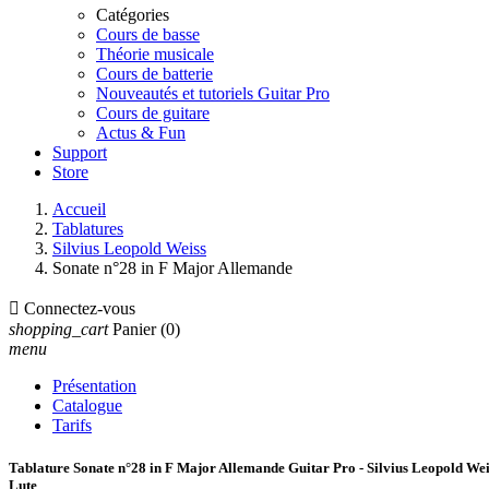
Catégories
Cours de basse
Théorie musicale
Cours de batterie
Nouveautés et tutoriels Guitar Pro
Cours de guitare
Actus & Fun
Support
Store
Accueil
Tablatures
Silvius Leopold Weiss
Sonate n°28 in F Major Allemande

Connectez-vous
shopping_cart
Panier
(0)
menu
Présentation
Catalogue
Tarifs
Tablature Sonate n°28 in F Major Allemande Guitar Pro - Silvius Leopold Wei
Lute