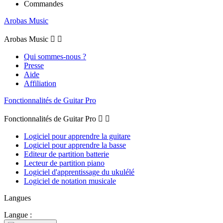
Commandes
Arobas Music
Arobas Music


Qui sommes-nous ?
Presse
Aide
Affiliation
Fonctionnalités de Guitar Pro
Fonctionnalités de Guitar Pro


Logiciel pour apprendre la guitare
Logiciel pour apprendre la basse
Editeur de partition batterie
Lecteur de partition piano
Logiciel d'apprentissage du ukulélé
Logiciel de notation musicale
Langues
Langue :