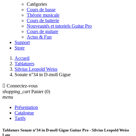
Catégories
Cours de basse
Théorie musicale
Cours de batterie
Nouveautés et tutoriels Guitar Pro
Cours de guitare
Actus & Fun
Support
Store
Accueil
Tablatures
Silvius Leopold Weiss
Sonate n°34 in D-moll Gigue

Connectez-vous
shopping_cart
Panier
(0)
menu
Présentation
Catalogue
Tarifs
Tablature Sonate n°34 in D-moll Gigue Guitar Pro - Silvius Leopold Weiss
Lute