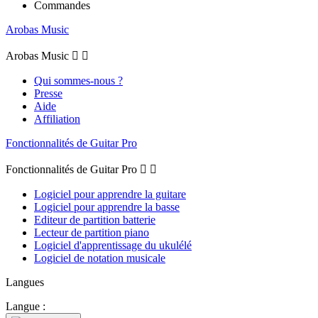
Commandes
Arobas Music
Arobas Music


Qui sommes-nous ?
Presse
Aide
Affiliation
Fonctionnalités de Guitar Pro
Fonctionnalités de Guitar Pro


Logiciel pour apprendre la guitare
Logiciel pour apprendre la basse
Editeur de partition batterie
Lecteur de partition piano
Logiciel d'apprentissage du ukulélé
Logiciel de notation musicale
Langues
Langue :