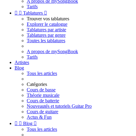
A propos de mySongBook
Tarifs


Tablatures

Trouver vos tablatures
Explorer le catalogue
Tablatures par artiste
Tablatures par genre
Toutes les tablatures
A propos de mySongBook
Tarifs
Artistes
Blog
Tous les articles
Catégories
Cours de basse
Théorie musicale
Cours de batterie
Nouveautés et tutoriels Guitar Pro
Cours de guitare
Actus & Fun


Blog

Tous les articles