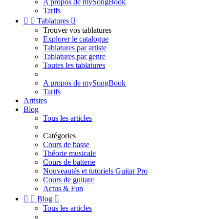
A propos de mySongBook
Tarifs


Tablatures

Trouver vos tablatures
Explorer le catalogue
Tablatures par artiste
Tablatures par genre
Toutes les tablatures
A propos de mySongBook
Tarifs
Artistes
Blog
Tous les articles
Catégories
Cours de basse
Théorie musicale
Cours de batterie
Nouveautés et tutoriels Guitar Pro
Cours de guitare
Actus & Fun


Blog

Tous les articles