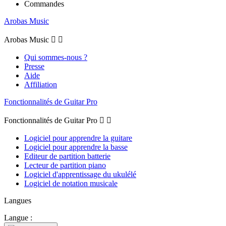
Commandes
Arobas Music
Arobas Music


Qui sommes-nous ?
Presse
Aide
Affiliation
Fonctionnalités de Guitar Pro
Fonctionnalités de Guitar Pro


Logiciel pour apprendre la guitare
Logiciel pour apprendre la basse
Editeur de partition batterie
Lecteur de partition piano
Logiciel d'apprentissage du ukulélé
Logiciel de notation musicale
Langues
Langue :