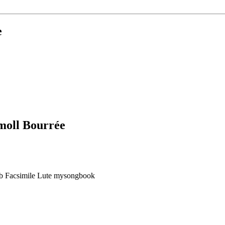
e
moll Bourrée