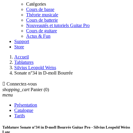
Catégories
Cours de basse
Théorie musicale
Cours de batterie
Nouveautés et tutoriels Guitar Pro
Cours de guitare
Actus & Fun
Support
Store
Accueil
Tablatures
Silvius Leopold Weiss
Sonate n°34 in D-moll Bourrée

Connectez-vous
shopping_cart
Panier
(0)
menu
Présentation
Catalogue
Tarifs
Tablature Sonate n°34 in D-moll Bourrée Guitar Pro - Silvius Leopold Weiss
Lute