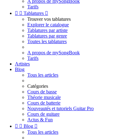
A propos de mySongBook
Tarifs


Tablatures

Trouver vos tablatures
Explorer le catalogue
Tablatures par artiste
Tablatures par genre
Toutes les tablatures
A propos de mySongBook
Tarifs
Artistes
Blog
Tous les articles
Catégories
Cours de basse
Théorie musicale
Cours de batterie
Nouveautés et tutoriels Guitar Pro
Cours de guitare
Actus & Fun


Blog

Tous les articles