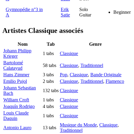
Gymnopédie n°3 in
Erik
Solo
Beginner
A
Satie
Guitar
Artistes Classique
associés
Nom
Tab
Genre
Johann Philipp
1 tabs
Classique
Krieger
Bartolomé
58 tabs
Classique
,
Traditionnel
Calatayud
Hans Zimmer
3 tabs
Pop
,
Classique
,
Bande Originale
Emilio Pujol
2 tabs
Classique
,
Traditionnel
,
Flamenco
Johann Sebastian
132 tabs
Classique
Bach
William Croft
1 tabs
Classique
Joaquín Rodrigo
4 tabs
Classique
Louis Claude
1 tabs
Classique
Daquin
Musique du Monde
,
Classique
,
Antonio Lauro
13 tabs
Traditionnel