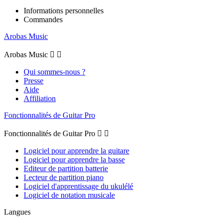
Informations personnelles
Commandes
Arobas Music
Arobas Music


Qui sommes-nous ?
Presse
Aide
Affiliation
Fonctionnalités de Guitar Pro
Fonctionnalités de Guitar Pro


Logiciel pour apprendre la guitare
Logiciel pour apprendre la basse
Editeur de partition batterie
Lecteur de partition piano
Logiciel d'apprentissage du ukulélé
Logiciel de notation musicale
Langues