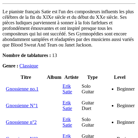
Le pianiste français Satie est l'un des compositeurs influents les plus
célèbres de la fin du XIXe siècle et du début du XXe siècle. Ses
pièces ludiques parviennent à sonner à la fois farfelues et
profondément émouvantes et ont inspiré presque tous les
compositeurs qui lui ont succédé. Ses Gymnopédies sont encore
abondamment samplées et réadaptées par des musiciens aussi variés
que Blood Sweat And Tears ou Janet Jackson.
Nombre de tablatures :
13
Genre :
Classique
Titre
Album
Artiste
Type
Level
Erik
Solo
Gnossienne no.1
Beginner
Satie
Guitar
Erik
Guitar
Gnossienne N°1
Beginner
Satie
Duet
Erik
Solo
Gnossienne n°2
Beginner
Satie
Guitar
Erik
Guitar