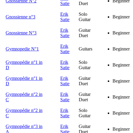
Gnossienne N°2
Beginner
Satie
Duet
Erik
Solo
Gnossienne n°3
Beginner
Satie
Guitar
Erik
Guitar
Gnossienne N°3
Beginner
Satie
Duet
Erik
Gymnopedie N°1
Guitars
Beginner
Satie
Gymnopédie n°1 in
Erik
Solo
Beginner
D
Satie
Guitar
Gymnopédie n°1 in
Erik
Guitar
Beginner
D
Satie
Duet
Gymnopédie n°2 in
Erik
Guitar
Beginner
C
Satie
Duet
Gymnopédie n°2 in
Erik
Solo
Beginner
C
Satie
Guitar
Gymnopédie n°3 in
Erik
Guitar
Beginner
A
Satie
Duet