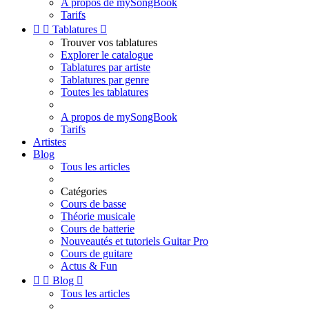
A propos de mySongBook
Tarifs


Tablatures

Trouver vos tablatures
Explorer le catalogue
Tablatures par artiste
Tablatures par genre
Toutes les tablatures
A propos de mySongBook
Tarifs
Artistes
Blog
Tous les articles
Catégories
Cours de basse
Théorie musicale
Cours de batterie
Nouveautés et tutoriels Guitar Pro
Cours de guitare
Actus & Fun


Blog

Tous les articles