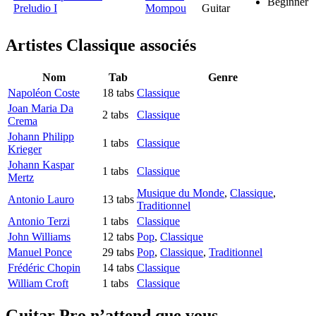
Beginner
Preludio I
Mompou
Guitar
Artistes Classique
associés
Nom
Tab
Genre
Napoléon Coste
18 tabs
Classique
Joan Maria Da
2 tabs
Classique
Crema
Johann Philipp
1 tabs
Classique
Krieger
Johann Kaspar
1 tabs
Classique
Mertz
Musique du Monde
,
Classique
,
Antonio Lauro
13 tabs
Traditionnel
Antonio Terzi
1 tabs
Classique
John Williams
12 tabs
Pop
,
Classique
Manuel Ponce
29 tabs
Pop
,
Classique
,
Traditionnel
Frédéric Chopin
14 tabs
Classique
William Croft
1 tabs
Classique
Guitar Pro n’attend que vous.