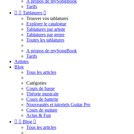
A propos de mySongBook
Tarifs


Tablatures

Trouver vos tablatures
Explorer le catalogue
Tablatures par artiste
Tablatures par genre
Toutes les tablatures
A propos de mySongBook
Tarifs
Artistes
Blog
Tous les articles
Catégories
Cours de basse
Théorie musicale
Cours de batterie
Nouveautés et tutoriels Guitar Pro
Cours de guitare
Actus & Fun


Blog

Tous les articles