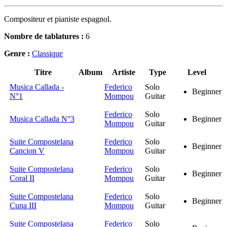
Compositeur et pianiste espagnol.
Nombre de tablatures :
6
Genre :
Classique
Titre
Album
Artiste
Type
Level
Musica Callada -
Federico
Solo
Beginner
N°1
Mompou
Guitar
Federico
Solo
Musica Callada N°3
Beginner
Mompou
Guitar
Suite Compostelana
Federico
Solo
Beginner
Cancion V
Mompou
Guitar
Suite Compostelana
Federico
Solo
Beginner
Coral II
Mompou
Guitar
Suite Compostelana
Federico
Solo
Beginner
Cuna III
Mompou
Guitar
Suite Compostelana
Federico
Solo