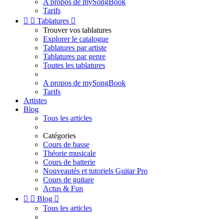
A propos de mySongBook
Tarifs


Tablatures

Trouver vos tablatures
Explorer le catalogue
Tablatures par artiste
Tablatures par genre
Toutes les tablatures
A propos de mySongBook
Tarifs
Artistes
Blog
Tous les articles
Catégories
Cours de basse
Théorie musicale
Cours de batterie
Nouveautés et tutoriels Guitar Pro
Cours de guitare
Actus & Fun


Blog

Tous les articles