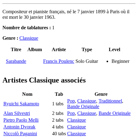
Compositeur et pianiste français, né le 7 janvier 1899 à Paris où il
est mort le 30 janvier 1963.
Nombre de tablatures :
1
Genre :
Classique
Titre
Album
Artiste
Type
Level
Sarabande
Francis Poulenc
Solo Guitar
Beginner
Artistes Classique
associés
Nom
Tab
Genre
Pop
,
Classique
,
Traditionnel
,
Ryuichi Sakamoto
1 tabs
Bande Originale
Alan Silvestri
2 tabs
Pop
,
Classique
,
Bande Originale
Pietro Paolo Melli
2 tabs
Classique
Antonin Dvorak
4 tabs
Classique
Niccolò Paganini
40 tabs
Classique