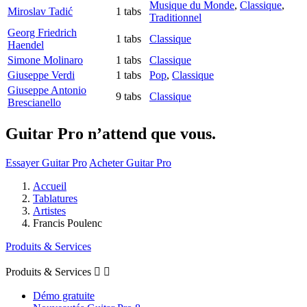
Musique du Monde
,
Classique
,
Miroslav Tadić
1 tabs
Traditionnel
Georg Friedrich
1 tabs
Classique
Haendel
Simone Molinaro
1 tabs
Classique
Giuseppe Verdi
1 tabs
Pop
,
Classique
Giuseppe Antonio
9 tabs
Classique
Brescianello
Guitar Pro n’attend que vous.
Essayer Guitar Pro
Acheter Guitar Pro
Accueil
Tablatures
Artistes
Francis Poulenc
Produits & Services
Produits & Services


Démo gratuite