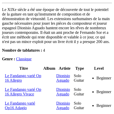
Le XIXe siècle a été une époque de découverte de tout le potentiel
de la guitare en tant qu'instrument de composition et de
démonstration de virtuosité. Les extensions surhumaines de la main
gauche nécessaires pour jouer les pièces du compositeur et joueur
espagnol Dionisio Aguado hantent encore les rêves de nombreux
joueurs contemporains. Il était un ami proche de Fernando Sor et a
écrit une méthode qui reste disponible et valable à ce jour, ce qui
n'est pas un mince exploit pour un livre écrit il y a presque 200 ans.
Nombre de tablatures :
4
Genre :
Classique
Titre
Album
Artiste
Type
Level
Le Fandango varié Op
Dionisio
Solo
Beginner
16 Allegro
Aguado
Guitar
Le Fandango varié Op
Dionisio
Solo
Beginner
16 Allegro Vivace
Aguado
Guitar
Le Fandango varié
Dionisio
Solo
Beginner
Op16 Adagio
Aguado
Guitar