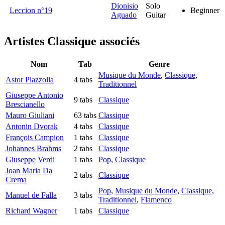
Dionisio
Solo
Leccion n°19
Beginner
Aguado
Guitar
Artistes Classique
associés
Nom
Tab
Genre
Musique du Monde
,
Classique
,
Astor Piazzolla
4 tabs
Traditionnel
Giuseppe Antonio
9 tabs
Classique
Brescianello
Mauro Giuliani
63 tabs
Classique
Antonin Dvorak
4 tabs
Classique
François Campion
1 tabs
Classique
Johannes Brahms
2 tabs
Classique
Giuseppe Verdi
1 tabs
Pop
,
Classique
Joan Maria Da
2 tabs
Classique
Crema
Pop
,
Musique du Monde
,
Classique
,
Manuel de Falla
3 tabs
Traditionnel
,
Flamenco
Richard Wagner
1 tabs
Classique