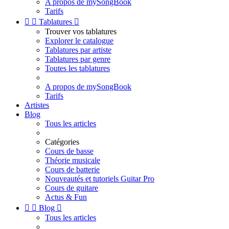
A propos de mySongBook
Tarifs


Tablatures

Trouver vos tablatures
Explorer le catalogue
Tablatures par artiste
Tablatures par genre
Toutes les tablatures
A propos de mySongBook
Tarifs
Artistes
Blog
Tous les articles
Catégories
Cours de basse
Théorie musicale
Cours de batterie
Nouveautés et tutoriels Guitar Pro
Cours de guitare
Actus & Fun


Blog

Tous les articles