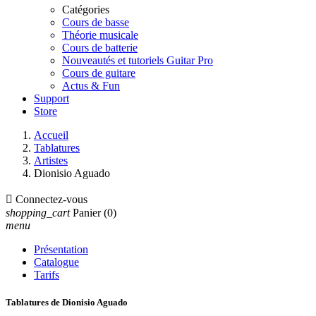
Catégories
Cours de basse
Théorie musicale
Cours de batterie
Nouveautés et tutoriels Guitar Pro
Cours de guitare
Actus & Fun
Support
Store
Accueil
Tablatures
Artistes
Dionisio Aguado

Connectez-vous
shopping_cart
Panier
(0)
menu
Présentation
Catalogue
Tarifs
Tablatures de Dionisio Aguado