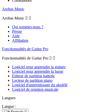
Commandes
Arobas Music
Arobas Music


Qui sommes-nous ?
Presse
Aide
Affiliation
Fonctionnalités de Guitar Pro
Fonctionnalités de Guitar Pro


Logiciel pour apprendre la guitare
Logiciel pour apprendre la basse
Editeur de partition batterie
Lecteur de partition piano
Logiciel d'apprentissage du ukulélé
Logiciel de notation musicale
Langues
Langue :
Français
