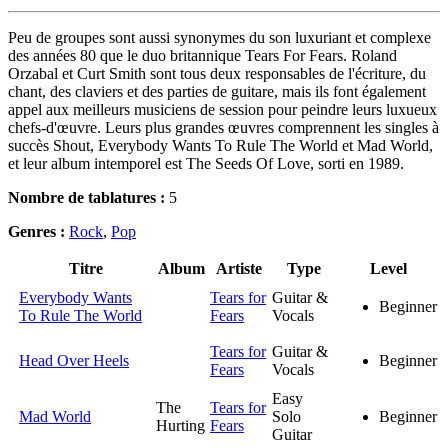
Peu de groupes sont aussi synonymes du son luxuriant et complexe
des années 80 que le duo britannique Tears For Fears. Roland
Orzabal et Curt Smith sont tous deux responsables de l'écriture, du
chant, des claviers et des parties de guitare, mais ils font également
appel aux meilleurs musiciens de session pour peindre leurs luxueux
chefs-d'œuvre. Leurs plus grandes œuvres comprennent les singles à
succès Shout, Everybody Wants To Rule The World et Mad World,
et leur album intemporel est The Seeds Of Love, sorti en 1989.
Nombre de tablatures :
5
Genres :
Rock
,
Pop
Titre
Album
Artiste
Type
Level
Everybody Wants
Tears for
Guitar &
Beginner
To Rule The World
Fears
Vocals
Tears for
Guitar &
Head Over Heels
Beginner
Fears
Vocals
Easy
The
Tears for
Mad World
Solo
Beginner
Hurting
Fears
Guitar