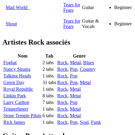
Tears for
Mad World
Guitar
Beginner
Fears
Tears for
Guitar &
Shout
Beginner
Fears
Vocals
Artistes Rock
associés
Nom
Tab
Genre
Foghat
2 tabs
Rock
,
Metal
,
Blues
Nancy Sinatra
2 tabs
Rock
,
Pop
,
Country
Talking Heads
1 tabs
Rock
,
Pop
Green Day
31 tabs
Rock
,
Pop
,
Metal
Royal Republic
1 tabs
Rock
,
Metal
Linkin Park
8 tabs
Rock
,
Metal
Larry Carlton
7 tabs
Rock
,
Pop
Triggerfinger
1 tabs
Rock
,
Metal
Stone Temple Pilots
6 tabs
Rock
,
Metal
Rick James
1 tabs
Rock
,
Pop
,
Soul
,
Funk