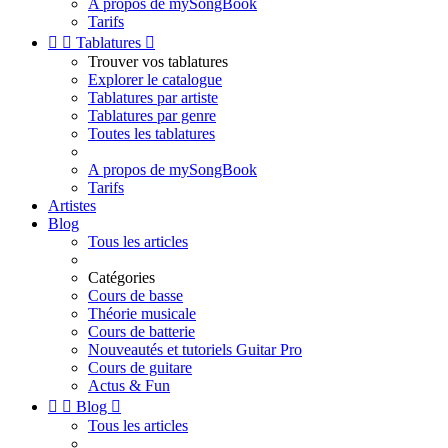
A propos de mySongBook
Tarifs


Tablatures

Trouver vos tablatures
Explorer le catalogue
Tablatures par artiste
Tablatures par genre
Toutes les tablatures
A propos de mySongBook
Tarifs
Artistes
Blog
Tous les articles
Catégories
Cours de basse
Théorie musicale
Cours de batterie
Nouveautés et tutoriels Guitar Pro
Cours de guitare
Actus & Fun


Blog

Tous les articles