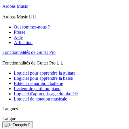
Arobas Music
Arobas Music


Qui sommes-nous ?
Presse
Aide
Affiliation
Fonctionnalités de Guitar Pro
Fonctionnalités de Guitar Pro


Logiciel pour apprendre la guitare
Logiciel pour apprendre la basse
Editeur de partition batterie
Lecteur de partition piano
Logiciel d'apprentissage du ukulélé
Logiciel de notation musicale
Langues
Langue :
Français
