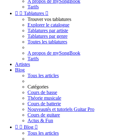
A propos de mySongBook
Tarifs


Tablatures

Trouver vos tablatures
Explorer le catalogue
Tablatures par artiste
Tablatures par genre
Toutes les tablatures
A propos de mySongBook
Tarifs
Artistes
Blog
Tous les articles
Catégories
Cours de basse
Théorie musicale
Cours de batterie
Nouveautés et tutoriels Guitar Pro
Cours de guitare
Actus & Fun


Blog

Tous les articles