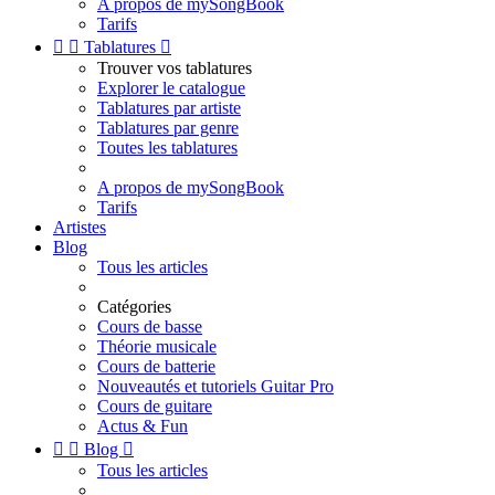
A propos de mySongBook
Tarifs


Tablatures

Trouver vos tablatures
Explorer le catalogue
Tablatures par artiste
Tablatures par genre
Toutes les tablatures
A propos de mySongBook
Tarifs
Artistes
Blog
Tous les articles
Catégories
Cours de basse
Théorie musicale
Cours de batterie
Nouveautés et tutoriels Guitar Pro
Cours de guitare
Actus & Fun


Blog

Tous les articles