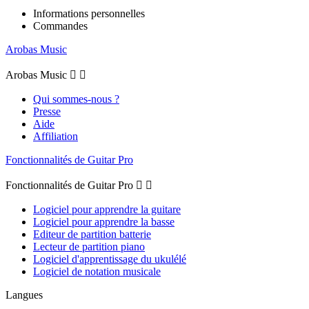
Informations personnelles
Commandes
Arobas Music
Arobas Music


Qui sommes-nous ?
Presse
Aide
Affiliation
Fonctionnalités de Guitar Pro
Fonctionnalités de Guitar Pro


Logiciel pour apprendre la guitare
Logiciel pour apprendre la basse
Editeur de partition batterie
Lecteur de partition piano
Logiciel d'apprentissage du ukulélé
Logiciel de notation musicale
Langues