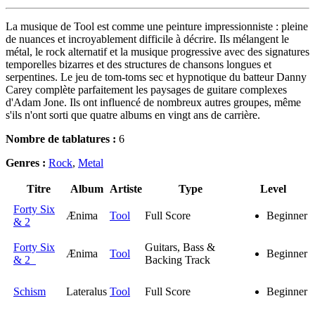
La musique de Tool est comme une peinture impressionniste : pleine
de nuances et incroyablement difficile à décrire. Ils mélangent le
métal, le rock alternatif et la musique progressive avec des signatures
temporelles bizarres et des structures de chansons longues et
serpentines. Le jeu de tom-toms sec et hypnotique du batteur Danny
Carey complète parfaitement les paysages de guitare complexes
d'Adam Jone. Ils ont influencé de nombreux autres groupes, même
s'ils n'ont sorti que quatre albums en vingt ans de carrière.
Nombre de tablatures :
6
Genres :
Rock
,
Metal
Titre
Album
Artiste
Type
Level
Forty Six
Ænima
Tool
Full Score
Beginner
& 2
Forty Six
Guitars, Bass &
Ænima
Tool
Beginner
& 2
Backing Track
Schism
Lateralus
Tool
Full Score
Beginner