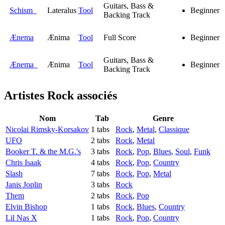
Guitars, Bass &
Schism
Lateralus
Tool
Beginner
Backing Track
Ænema
Ænima
Tool
Full Score
Beginner
Guitars, Bass &
Ænema
Ænima
Tool
Beginner
Backing Track
Artistes Rock
associés
Nom
Tab
Genre
Nicolai Rimsky-Korsakov
1 tabs
Rock
,
Metal
,
Classique
UFO
2 tabs
Rock
,
Metal
Booker T. & the M.G.'s
3 tabs
Rock
,
Pop
,
Blues
,
Soul
,
Funk
Chris Isaak
4 tabs
Rock
,
Pop
,
Country
Slash
7 tabs
Rock
,
Pop
,
Metal
Janis Joplin
3 tabs
Rock
Them
2 tabs
Rock
,
Pop
Elvin Bishop
1 tabs
Rock
,
Blues
,
Country
Lil Nas X
1 tabs
Rock
,
Pop
,
Country