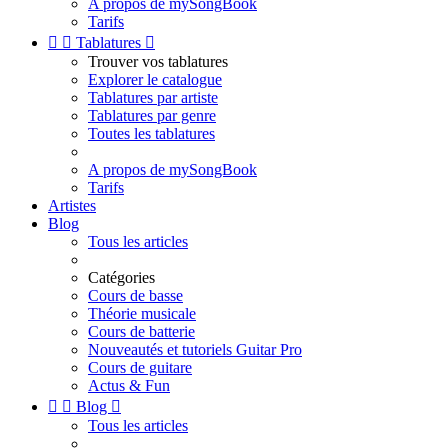
A propos de mySongBook
Tarifs


Tablatures

Trouver vos tablatures
Explorer le catalogue
Tablatures par artiste
Tablatures par genre
Toutes les tablatures
A propos de mySongBook
Tarifs
Artistes
Blog
Tous les articles
Catégories
Cours de basse
Théorie musicale
Cours de batterie
Nouveautés et tutoriels Guitar Pro
Cours de guitare
Actus & Fun


Blog

Tous les articles